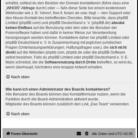
erhältst, solltest du den Besitzer der Domain kontaktieren (führe dazu eine
„WHOIS“-Abfrage
durch) oder — falls diese Seite bei einem kostenlosen
Webhoster wie z. B. Yahoo!, free.fr, funpic.de usw. liegt — den Support oder
den Abuse-Kontakt des betreffenden Dienstes. Bitte beachte, dass phpBB
Limited (phpBB.com) und phpBB Deutschland e. V. (phpBB.de)
absolut
keinen Einfluss
auf die Benutzung oder den oder die Benutzer der
Forensoftware haben und dafür in keiner Weise zur Verantwortung
herangezogen werden können. Kontaktiere daher nie phpBB Limited oder
phpBB Deutschland e. V. in Zusammenhang mit jeglichen juristischen
Fragen (Unterlassungserklärungen, Haftungsfragen usw.), die
sich nicht
direkt
auf die Websiten phpbb.com, phpbb.de oder die phpBB-Software
selbst beziehen. Falls du phpBB Limited oder phpBB Deutschland e. V. E-
Mails schreibst, die die
Softwarenutzung durch Dritte
betreffen, so wirst du,
wenn überhaupt, höchstens eine knappe Antwort erhalten.
Nach oben
Wie kann ich einen Administrator des Boards kontaktieren?
Alle Benutzer des Boards können das Kontaktformular nutzen, wenn die
Funktion durch die Board-Administration aktiviert wurde.
Mitglieder des Boards können zusätzlich den Link „Das Team“ verwenden.
Nach oben
Foren-Übersicht
Alle Zeiten sind
UTC+02:00