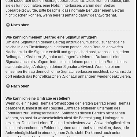
oder Moderator deinen Beitrag überarbeitet hat. Diese können jedoch, falls
sie es für nötig halten, eine Notiz hinterlassen, warum dein Beitrag
überarbeitet wurde. Bitte beachte, dass normale Benutzer einen Beitrag
nicht löschen können, wenn bereits jemand darauf geantwortet hat.
Nach oben
Wie kann ich meinem Beitrag eine Signatur anfügen?
Um eine Signatur an deinen Beitrag anzufügen, musst du zunächst eine
solche in den Einstellungen in deinem persönlichen Bereich entwerfen.
Nachdem du die Signatur erstellt und gespeichert hast, kannst du in jedem
Beitrag das Kästchen „Signatur anhängen“ aktivieren. Du kannst eine
Signatur auch hinzufügen, indem du in deinem persönlichen Bereich das
standardmäßige Anhängen deiner Signatur aktivierst. Wenn du einen
einzelnen Beitrag dennoch ohne Signatur verfassen möchtest, so kannst du
dort einfach das Kontrollkästchen „Signatur anhängen“ wieder deaktivieren.
Nach oben
Wie kann ich eine Umfrage erstellen?
Wenn du ein neues Thema eröffnest oder den ersten Beitrag eines Themas
bearbeitest, findest du ein Register „Umfrage erstellen“ unterhalb des
Formulars zur Beitragserstellung. Solltest du diesen Bereich nicht sehen
können, so hast du wahrscheinlich nicht die Berechtigung, Umfragen zu
erstellen. Du solltest einen Titel und mindestens zwei Antwortmöglichkeiten
in die entsprechenden Felder eingeben und dabei sicherstellen, dass jede
Antwortmöglichkeit in einer eigenen Zeile steht. Du kannst auch unter