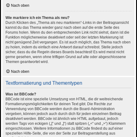
Nach oben
Wie markiere ich ein Thema als neu?
Durch Klicken des „Thema als neu markieren“-Links in der Beitragsansicht
kannst du das Thema wieder ganz nach oben auf die erste Seite des
Forums holen. Wenn du den entsprechenden Link nicht siehst, dann ist die
Funktion möglicherweise deaktiviert oder seit der letzten Markierung ist
nicht genügend Zeit vergangen. Es ist auch möglich, das Thema nach oben
zu holen, indem du einfach eine Antwort darauf schreibst. Stelle jedoch
sicher, dass du die Regeln dieses Boards beachtest! Es wird meist nicht
gerne gesehen, wenn ohne triftigen Grund auf alte oder abgeschlossene
Themen geantwortet wird.
Nach oben
Textformatierung und Thementypen
Was ist BBCode?
BBCode ist eine spezielle Umsetzung von HTML, die dir weitreichende
Formatierungsmöglichkeiten für deinen Text gibt. Die Rechte zur
Verwendung von BBCode werden durch die Board-Administration
vergeben, können jedoch auch durch dich für jeden einzelnen Beitrag
deaktiviert werden. BBCode ist ähnlich wie HTML aufgebaut, jedoch
werden Tags von eckigen („[“ und „]“) statt spitzen („<“ und „>“) Klammern
eingeschlossen. Weitere Informationen zu BBCode findest du auf einer
speziellen Hilfe-Seite, die von der Seite zur Beitragserstellung aus