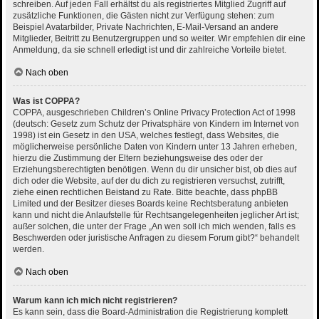
schreiben. Auf jeden Fall erhältst du als registriertes Mitglied Zugriff auf
zusätzliche Funktionen, die Gästen nicht zur Verfügung stehen: zum
Beispiel Avatarbilder, Private Nachrichten, E-Mail-Versand an andere
Mitglieder, Beitritt zu Benutzergruppen und so weiter. Wir empfehlen dir eine
Anmeldung, da sie schnell erledigt ist und dir zahlreiche Vorteile bietet.
Nach oben
Was ist COPPA?
COPPA, ausgeschrieben Children’s Online Privacy Protection Act of 1998
(deutsch: Gesetz zum Schutz der Privatsphäre von Kindern im Internet von
1998) ist ein Gesetz in den USA, welches festlegt, dass Websites, die
möglicherweise persönliche Daten von Kindern unter 13 Jahren erheben,
hierzu die Zustimmung der Eltern beziehungsweise des oder der
Erziehungsberechtigten benötigen. Wenn du dir unsicher bist, ob dies auf
dich oder die Website, auf der du dich zu registrieren versuchst, zutrifft,
ziehe einen rechtlichen Beistand zu Rate. Bitte beachte, dass phpBB
Limited und der Besitzer dieses Boards keine Rechtsberatung anbieten
kann und nicht die Anlaufstelle für Rechtsangelegenheiten jeglicher Art ist;
außer solchen, die unter der Frage „An wen soll ich mich wenden, falls es
Beschwerden oder juristische Anfragen zu diesem Forum gibt?“ behandelt
werden.
Nach oben
Warum kann ich mich nicht registrieren?
Es kann sein, dass die Board-Administration die Registrierung komplett