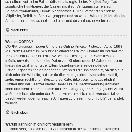
schreiben. Auf jeden Fall erhältst du als registriertes Mitglied Zugriff auf
zusätzliche Funktionen, die Gästen nicht zur Verfügung stehen: zum
Beispiel Avatarbilder, Private Nachrichten, E-Mail-Versand an andere
Mitglieder, Beitritt zu Benutzergruppen und so weiter. Wir empfehlen dir eine
Anmeldung, da sie schnell erledigt ist und dir zahlreiche Vorteile bietet.
Nach oben
Was ist COPPA?
COPPA, ausgeschrieben Children’s Online Privacy Protection Act of 1998
(deutsch: Gesetz zum Schutz der Privatsphäre von Kindern im Internet von
1998) ist ein Gesetz in den USA, welches festlegt, dass Websites, die
möglicherweise persönliche Daten von Kindern unter 13 Jahren erheben,
hierzu die Zustimmung der Eltern beziehungsweise des oder der
Erziehungsberechtigten benötigen. Wenn du dir unsicher bist, ob dies auf
dich oder die Website, auf der du dich zu registrieren versuchst, zutrifft,
ziehe einen rechtlichen Beistand zu Rate. Bitte beachte, dass phpBB
Limited und der Besitzer dieses Boards keine Rechtsberatung anbieten
kann und nicht die Anlaufstelle für Rechtsangelegenheiten jeglicher Art ist;
außer solchen, die unter der Frage „An wen soll ich mich wenden, falls es
Beschwerden oder juristische Anfragen zu diesem Forum gibt?“ behandelt
werden.
Nach oben
Warum kann ich mich nicht registrieren?
Es kann sein, dass die Board-Administration die Registrierung komplett