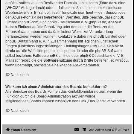
erhältst, solltest du den Besitzer der Domain kontaktieren (führe dazu eine
„WHOIS“-Abfrage
durch) oder — falls diese Seite bei einem kostenlosen
Webhoster wie z. B. Yahoo!, free.fr, funpic.de usw. liegt — den Support oder
den Abuse-Kontakt des betreffenden Dienstes. Bitte beachte, dass phpBB
Limited (phpBB.com) und phpBB Deutschland e. V. (phpBB.de)
absolut
keinen Einfluss
auf die Benutzung oder den oder die Benutzer der
Forensoftware haben und dafür in keiner Weise zur Verantwortung
herangezogen werden können. Kontaktiere daher nie phpBB Limited oder
phpBB Deutschland e. V. in Zusammenhang mit jeglichen juristischen
Fragen (Unterlassungserklärungen, Haftungsfragen usw.), die
sich nicht
direkt
auf die Websiten phpbb.com, phpbb.de oder die phpBB-Software
selbst beziehen. Falls du phpBB Limited oder phpBB Deutschland e. V. E-
Mails schreibst, die die
Softwarenutzung durch Dritte
betreffen, so wirst du,
wenn überhaupt, höchstens eine knappe Antwort erhalten.
Nach oben
Wie kann ich einen Administrator des Boards kontaktieren?
Alle Benutzer des Boards können das Kontaktformular nutzen, wenn die
Funktion durch die Board-Administration aktiviert wurde.
Mitglieder des Boards können zusätzlich den Link „Das Team“ verwenden.
Nach oben
Foren-Übersicht
Alle Zeiten sind
UTC+02:00