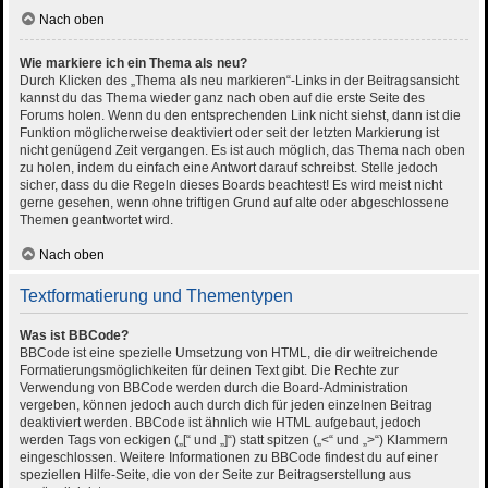
Nach oben
Wie markiere ich ein Thema als neu?
Durch Klicken des „Thema als neu markieren“-Links in der Beitragsansicht
kannst du das Thema wieder ganz nach oben auf die erste Seite des
Forums holen. Wenn du den entsprechenden Link nicht siehst, dann ist die
Funktion möglicherweise deaktiviert oder seit der letzten Markierung ist
nicht genügend Zeit vergangen. Es ist auch möglich, das Thema nach oben
zu holen, indem du einfach eine Antwort darauf schreibst. Stelle jedoch
sicher, dass du die Regeln dieses Boards beachtest! Es wird meist nicht
gerne gesehen, wenn ohne triftigen Grund auf alte oder abgeschlossene
Themen geantwortet wird.
Nach oben
Textformatierung und Thementypen
Was ist BBCode?
BBCode ist eine spezielle Umsetzung von HTML, die dir weitreichende
Formatierungsmöglichkeiten für deinen Text gibt. Die Rechte zur
Verwendung von BBCode werden durch die Board-Administration
vergeben, können jedoch auch durch dich für jeden einzelnen Beitrag
deaktiviert werden. BBCode ist ähnlich wie HTML aufgebaut, jedoch
werden Tags von eckigen („[“ und „]“) statt spitzen („<“ und „>“) Klammern
eingeschlossen. Weitere Informationen zu BBCode findest du auf einer
speziellen Hilfe-Seite, die von der Seite zur Beitragserstellung aus