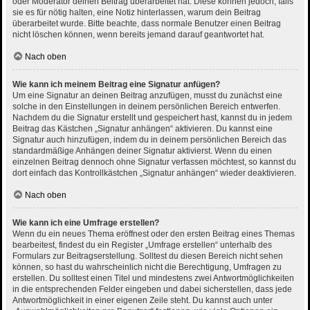
oder Moderator deinen Beitrag überarbeitet hat. Diese können jedoch, falls
sie es für nötig halten, eine Notiz hinterlassen, warum dein Beitrag
überarbeitet wurde. Bitte beachte, dass normale Benutzer einen Beitrag
nicht löschen können, wenn bereits jemand darauf geantwortet hat.
Nach oben
Wie kann ich meinem Beitrag eine Signatur anfügen?
Um eine Signatur an deinen Beitrag anzufügen, musst du zunächst eine
solche in den Einstellungen in deinem persönlichen Bereich entwerfen.
Nachdem du die Signatur erstellt und gespeichert hast, kannst du in jedem
Beitrag das Kästchen „Signatur anhängen“ aktivieren. Du kannst eine
Signatur auch hinzufügen, indem du in deinem persönlichen Bereich das
standardmäßige Anhängen deiner Signatur aktivierst. Wenn du einen
einzelnen Beitrag dennoch ohne Signatur verfassen möchtest, so kannst du
dort einfach das Kontrollkästchen „Signatur anhängen“ wieder deaktivieren.
Nach oben
Wie kann ich eine Umfrage erstellen?
Wenn du ein neues Thema eröffnest oder den ersten Beitrag eines Themas
bearbeitest, findest du ein Register „Umfrage erstellen“ unterhalb des
Formulars zur Beitragserstellung. Solltest du diesen Bereich nicht sehen
können, so hast du wahrscheinlich nicht die Berechtigung, Umfragen zu
erstellen. Du solltest einen Titel und mindestens zwei Antwortmöglichkeiten
in die entsprechenden Felder eingeben und dabei sicherstellen, dass jede
Antwortmöglichkeit in einer eigenen Zeile steht. Du kannst auch unter