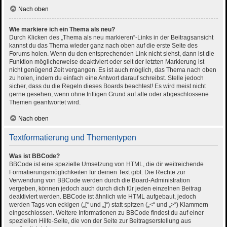
Nach oben
Wie markiere ich ein Thema als neu?
Durch Klicken des „Thema als neu markieren“-Links in der Beitragsansicht
kannst du das Thema wieder ganz nach oben auf die erste Seite des
Forums holen. Wenn du den entsprechenden Link nicht siehst, dann ist die
Funktion möglicherweise deaktiviert oder seit der letzten Markierung ist
nicht genügend Zeit vergangen. Es ist auch möglich, das Thema nach oben
zu holen, indem du einfach eine Antwort darauf schreibst. Stelle jedoch
sicher, dass du die Regeln dieses Boards beachtest! Es wird meist nicht
gerne gesehen, wenn ohne triftigen Grund auf alte oder abgeschlossene
Themen geantwortet wird.
Nach oben
Textformatierung und Thementypen
Was ist BBCode?
BBCode ist eine spezielle Umsetzung von HTML, die dir weitreichende
Formatierungsmöglichkeiten für deinen Text gibt. Die Rechte zur
Verwendung von BBCode werden durch die Board-Administration
vergeben, können jedoch auch durch dich für jeden einzelnen Beitrag
deaktiviert werden. BBCode ist ähnlich wie HTML aufgebaut, jedoch
werden Tags von eckigen („[“ und „]“) statt spitzen („<“ und „>“) Klammern
eingeschlossen. Weitere Informationen zu BBCode findest du auf einer
speziellen Hilfe-Seite, die von der Seite zur Beitragserstellung aus