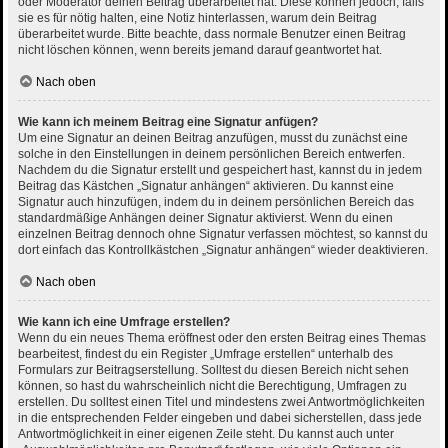
oder Moderator deinen Beitrag überarbeitet hat. Diese können jedoch, falls
sie es für nötig halten, eine Notiz hinterlassen, warum dein Beitrag
überarbeitet wurde. Bitte beachte, dass normale Benutzer einen Beitrag
nicht löschen können, wenn bereits jemand darauf geantwortet hat.
Nach oben
Wie kann ich meinem Beitrag eine Signatur anfügen?
Um eine Signatur an deinen Beitrag anzufügen, musst du zunächst eine
solche in den Einstellungen in deinem persönlichen Bereich entwerfen.
Nachdem du die Signatur erstellt und gespeichert hast, kannst du in jedem
Beitrag das Kästchen „Signatur anhängen“ aktivieren. Du kannst eine
Signatur auch hinzufügen, indem du in deinem persönlichen Bereich das
standardmäßige Anhängen deiner Signatur aktivierst. Wenn du einen
einzelnen Beitrag dennoch ohne Signatur verfassen möchtest, so kannst du
dort einfach das Kontrollkästchen „Signatur anhängen“ wieder deaktivieren.
Nach oben
Wie kann ich eine Umfrage erstellen?
Wenn du ein neues Thema eröffnest oder den ersten Beitrag eines Themas
bearbeitest, findest du ein Register „Umfrage erstellen“ unterhalb des
Formulars zur Beitragserstellung. Solltest du diesen Bereich nicht sehen
können, so hast du wahrscheinlich nicht die Berechtigung, Umfragen zu
erstellen. Du solltest einen Titel und mindestens zwei Antwortmöglichkeiten
in die entsprechenden Felder eingeben und dabei sicherstellen, dass jede
Antwortmöglichkeit in einer eigenen Zeile steht. Du kannst auch unter