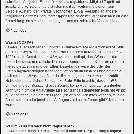
schreiben. Auf jeden Fall erhältst du als registriertes Mitglied Zugriff auf
zusätzliche Funktionen, die Gästen nicht zur Verfügung stehen: zum
Beispiel Avatarbilder, Private Nachrichten, E-Mail-Versand an andere
Mitglieder, Beitritt zu Benutzergruppen und so weiter. Wir empfehlen dir eine
Anmeldung, da sie schnell erledigt ist und dir zahlreiche Vorteile bietet.
Nach oben
Was ist COPPA?
COPPA, ausgeschrieben Children’s Online Privacy Protection Act of 1998
(deutsch: Gesetz zum Schutz der Privatsphäre von Kindern im Internet von
1998) ist ein Gesetz in den USA, welches festlegt, dass Websites, die
möglicherweise persönliche Daten von Kindern unter 13 Jahren erheben,
hierzu die Zustimmung der Eltern beziehungsweise des oder der
Erziehungsberechtigten benötigen. Wenn du dir unsicher bist, ob dies auf
dich oder die Website, auf der du dich zu registrieren versuchst, zutrifft,
ziehe einen rechtlichen Beistand zu Rate. Bitte beachte, dass phpBB
Limited und der Besitzer dieses Boards keine Rechtsberatung anbieten
kann und nicht die Anlaufstelle für Rechtsangelegenheiten jeglicher Art ist;
außer solchen, die unter der Frage „An wen soll ich mich wenden, falls es
Beschwerden oder juristische Anfragen zu diesem Forum gibt?“ behandelt
werden.
Nach oben
Warum kann ich mich nicht registrieren?
Es kann sein, dass die Board-Administration die Registrierung komplett