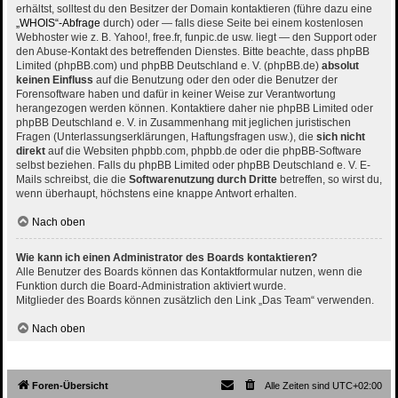
erhältst, solltest du den Besitzer der Domain kontaktieren (führe dazu eine
„WHOIS“-Abfrage
durch) oder — falls diese Seite bei einem kostenlosen
Webhoster wie z. B. Yahoo!, free.fr, funpic.de usw. liegt — den Support oder
den Abuse-Kontakt des betreffenden Dienstes. Bitte beachte, dass phpBB
Limited (phpBB.com) und phpBB Deutschland e. V. (phpBB.de)
absolut
keinen Einfluss
auf die Benutzung oder den oder die Benutzer der
Forensoftware haben und dafür in keiner Weise zur Verantwortung
herangezogen werden können. Kontaktiere daher nie phpBB Limited oder
phpBB Deutschland e. V. in Zusammenhang mit jeglichen juristischen
Fragen (Unterlassungserklärungen, Haftungsfragen usw.), die
sich nicht
direkt
auf die Websiten phpbb.com, phpbb.de oder die phpBB-Software
selbst beziehen. Falls du phpBB Limited oder phpBB Deutschland e. V. E-
Mails schreibst, die die
Softwarenutzung durch Dritte
betreffen, so wirst du,
wenn überhaupt, höchstens eine knappe Antwort erhalten.
Nach oben
Wie kann ich einen Administrator des Boards kontaktieren?
Alle Benutzer des Boards können das Kontaktformular nutzen, wenn die
Funktion durch die Board-Administration aktiviert wurde.
Mitglieder des Boards können zusätzlich den Link „Das Team“ verwenden.
Nach oben
Foren-Übersicht
Alle Zeiten sind
UTC+02:00