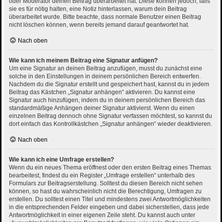
oder Moderator deinen Beitrag überarbeitet hat. Diese können jedoch, falls
sie es für nötig halten, eine Notiz hinterlassen, warum dein Beitrag
überarbeitet wurde. Bitte beachte, dass normale Benutzer einen Beitrag
nicht löschen können, wenn bereits jemand darauf geantwortet hat.
Nach oben
Wie kann ich meinem Beitrag eine Signatur anfügen?
Um eine Signatur an deinen Beitrag anzufügen, musst du zunächst eine
solche in den Einstellungen in deinem persönlichen Bereich entwerfen.
Nachdem du die Signatur erstellt und gespeichert hast, kannst du in jedem
Beitrag das Kästchen „Signatur anhängen“ aktivieren. Du kannst eine
Signatur auch hinzufügen, indem du in deinem persönlichen Bereich das
standardmäßige Anhängen deiner Signatur aktivierst. Wenn du einen
einzelnen Beitrag dennoch ohne Signatur verfassen möchtest, so kannst du
dort einfach das Kontrollkästchen „Signatur anhängen“ wieder deaktivieren.
Nach oben
Wie kann ich eine Umfrage erstellen?
Wenn du ein neues Thema eröffnest oder den ersten Beitrag eines Themas
bearbeitest, findest du ein Register „Umfrage erstellen“ unterhalb des
Formulars zur Beitragserstellung. Solltest du diesen Bereich nicht sehen
können, so hast du wahrscheinlich nicht die Berechtigung, Umfragen zu
erstellen. Du solltest einen Titel und mindestens zwei Antwortmöglichkeiten
in die entsprechenden Felder eingeben und dabei sicherstellen, dass jede
Antwortmöglichkeit in einer eigenen Zeile steht. Du kannst auch unter