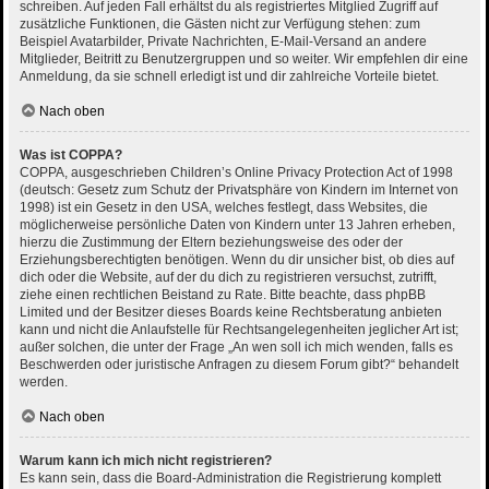
schreiben. Auf jeden Fall erhältst du als registriertes Mitglied Zugriff auf
zusätzliche Funktionen, die Gästen nicht zur Verfügung stehen: zum
Beispiel Avatarbilder, Private Nachrichten, E-Mail-Versand an andere
Mitglieder, Beitritt zu Benutzergruppen und so weiter. Wir empfehlen dir eine
Anmeldung, da sie schnell erledigt ist und dir zahlreiche Vorteile bietet.
Nach oben
Was ist COPPA?
COPPA, ausgeschrieben Children’s Online Privacy Protection Act of 1998
(deutsch: Gesetz zum Schutz der Privatsphäre von Kindern im Internet von
1998) ist ein Gesetz in den USA, welches festlegt, dass Websites, die
möglicherweise persönliche Daten von Kindern unter 13 Jahren erheben,
hierzu die Zustimmung der Eltern beziehungsweise des oder der
Erziehungsberechtigten benötigen. Wenn du dir unsicher bist, ob dies auf
dich oder die Website, auf der du dich zu registrieren versuchst, zutrifft,
ziehe einen rechtlichen Beistand zu Rate. Bitte beachte, dass phpBB
Limited und der Besitzer dieses Boards keine Rechtsberatung anbieten
kann und nicht die Anlaufstelle für Rechtsangelegenheiten jeglicher Art ist;
außer solchen, die unter der Frage „An wen soll ich mich wenden, falls es
Beschwerden oder juristische Anfragen zu diesem Forum gibt?“ behandelt
werden.
Nach oben
Warum kann ich mich nicht registrieren?
Es kann sein, dass die Board-Administration die Registrierung komplett