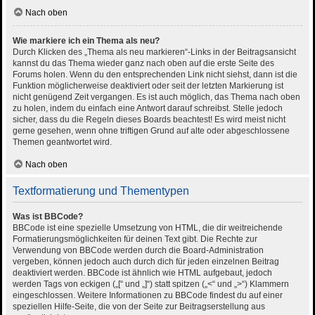
Nach oben
Wie markiere ich ein Thema als neu?
Durch Klicken des „Thema als neu markieren“-Links in der Beitragsansicht
kannst du das Thema wieder ganz nach oben auf die erste Seite des
Forums holen. Wenn du den entsprechenden Link nicht siehst, dann ist die
Funktion möglicherweise deaktiviert oder seit der letzten Markierung ist
nicht genügend Zeit vergangen. Es ist auch möglich, das Thema nach oben
zu holen, indem du einfach eine Antwort darauf schreibst. Stelle jedoch
sicher, dass du die Regeln dieses Boards beachtest! Es wird meist nicht
gerne gesehen, wenn ohne triftigen Grund auf alte oder abgeschlossene
Themen geantwortet wird.
Nach oben
Textformatierung und Thementypen
Was ist BBCode?
BBCode ist eine spezielle Umsetzung von HTML, die dir weitreichende
Formatierungsmöglichkeiten für deinen Text gibt. Die Rechte zur
Verwendung von BBCode werden durch die Board-Administration
vergeben, können jedoch auch durch dich für jeden einzelnen Beitrag
deaktiviert werden. BBCode ist ähnlich wie HTML aufgebaut, jedoch
werden Tags von eckigen („[“ und „]“) statt spitzen („<“ und „>“) Klammern
eingeschlossen. Weitere Informationen zu BBCode findest du auf einer
speziellen Hilfe-Seite, die von der Seite zur Beitragserstellung aus