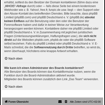
erhältst, solltest du den Besitzer der Domain kontaktieren (führe dazu eine
„WHOIS“-Abfrage
durch) oder — falls diese Seite bei einem kostenlosen
Webhoster wie z. B. Yahoo!, free.fr, funpic.de usw. liegt — den Support oder
den Abuse-Kontakt des betreffenden Dienstes. Bitte beachte, dass phpBB
Limited (phpBB.com) und phpBB Deutschland e. V. (phpBB.de)
absolut
keinen Einfluss
auf die Benutzung oder den oder die Benutzer der
Forensoftware haben und dafür in keiner Weise zur Verantwortung
herangezogen werden können. Kontaktiere daher nie phpBB Limited oder
phpBB Deutschland e. V. in Zusammenhang mit jeglichen juristischen
Fragen (Unterlassungserklärungen, Haftungsfragen usw.), die
sich nicht
direkt
auf die Websiten phpbb.com, phpbb.de oder die phpBB-Software
selbst beziehen. Falls du phpBB Limited oder phpBB Deutschland e. V. E-
Mails schreibst, die die
Softwarenutzung durch Dritte
betreffen, so wirst du,
wenn überhaupt, höchstens eine knappe Antwort erhalten.
Nach oben
Wie kann ich einen Administrator des Boards kontaktieren?
Alle Benutzer des Boards können das Kontaktformular nutzen, wenn die
Funktion durch die Board-Administration aktiviert wurde.
Mitglieder des Boards können zusätzlich den Link „Das Team“ verwenden.
Nach oben
Foren-Übersicht
Alle Zeiten sind
UTC+02:00