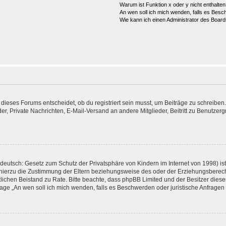
Warum ist Funktion x oder y nicht enthalten
An wen soll ich mich wenden, falls es Besc
Wie kann ich einen Administrator des Board
eses Forums entscheidet, ob du registriert sein musst, um Beiträge zu schreiben. Auf
er, Private Nachrichten, E-Mail-Versand an andere Mitglieder, Beitritt zu Benutzer
eutsch: Gesetz zum Schutz der Privatsphäre von Kindern im Internet von 1998) ist
ierzu die Zustimmung der Eltern beziehungsweise des oder der Erziehungsberechtig
rechtlichen Beistand zu Rate. Bitte beachte, dass phpBB Limited und der Besitzer di
 Frage „An wen soll ich mich wenden, falls es Beschwerden oder juristische Anfrag