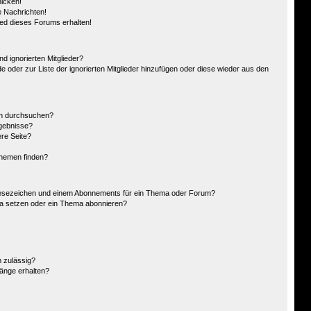
hicken!
 Nachrichten!
ied dieses Forums erhalten!
d ignorierten Mitglieder?
de oder zur Liste der ignorierten Mitglieder hinzufügen oder diese wieder aus den
en durchsuchen?
rgebnisse?
re Seite?
Themen finden?
Lesezeichen und einem Abonnements für ein Thema oder Forum?
ma setzen oder ein Thema abonnieren?
 zulässig?
hänge erhalten?