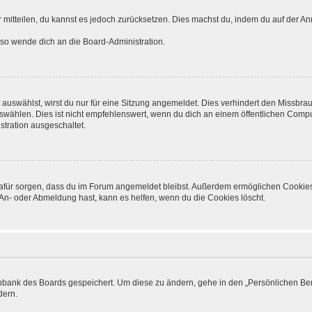
er mitteilen, du kannst es jedoch zurücksetzen. Dies machst du, indem du auf der 
, so wende dich an die Board-Administration.
uswählst, wirst du nur für eine Sitzung angemeldet. Dies verhindert den Missbra
ählen. Dies ist nicht empfehlenswert, wenn du dich an einem öffentlichen Compute
stration ausgeschaltet.
e dafür sorgen, dass du im Forum angemeldet bleibst. Außerdem ermöglichen Cookies
An- oder Abmeldung hast, kann es helfen, wenn du die Cookies löscht.
tenbank des Boards gespeichert. Um diese zu ändern, gehe in den „Persönlichen Ber
dern.