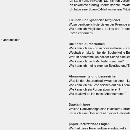
Ich kann keine Privaten Nachrichten versc
Ich bekomme ständig unerwünschte Private
Ich habe eine Spam-E-Mail von einem Mitgl
Freunde und ignorierte Mitglieder
Wozu benötige ich die Listen der Freunde un
Wie kann ich Mitglieder zur Liste der Freun
Listen entfernen?
ich anzumelden.
Die Foren durchsuchen
Wie kann ich ein Forum oder mehrere For
Weshalb erhalte ich bei der Suche keine E
Warum bekomme ich bei der Suche eine lee
Wie kann ich nach Mitgliedern suchen?
Wie kann ich meine eigenen Beiträge und 
Abonnements und Lesezeichen
Was ist der Unterschied zwischen einem 
Wie kann ich ein Lesezeichen auf ein The
Wie kann ich ein Forum abonnieren?
Wie deaktiviere ich meine Abonnements?
Dateianhänge
Welche Dateianhänge sind in diesem Forum
Kann ich eine Übersicht all meiner Dateian
phpBB betreffende Fragen
Wer hat diese Forensoftware entwickelt?