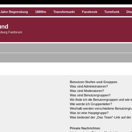
 Jahn Regensburg
1889fm
Transfermarkt
Facebook
Turmfunk
Dis
und
burg Fanforum
Benutzer-Stufen und Gruppen
Was sind Administratoren?
Was sind Moderatoren?
Was sind Benutzergruppen?
Wo finde ich die Benutzergruppen und wie tr
Wie werde ich Gruppenleiter?
Weshalb werden verschiedene Benutzergrup
Was ist eine Hauptgruppe?
Was bedeutet der „Das Team“-Link auf der 
Private Nachrichten