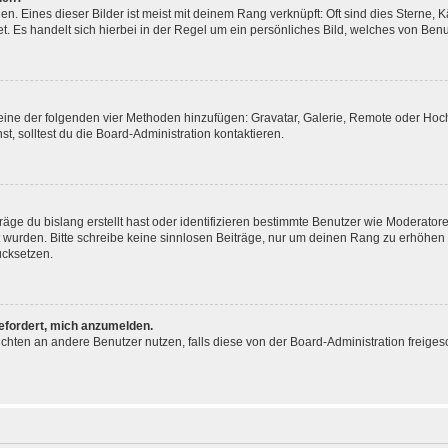
. Eines dieser Bilder ist meist mit deinem Rang verknüpft: Oft sind dies Sterne, 
. Es handelt sich hierbei in der Regel um ein persönliches Bild, welches von Benut
r eine der folgenden vier Methoden hinzufügen: Gravatar, Galerie, Remote oder Ho
 solltest du die Board-Administration kontaktieren.
äge du bislang erstellt hast oder identifizieren bestimmte Benutzer wie Moderato
gt wurden. Bitte schreibe keine sinnlosen Beiträge, nur um deinen Rang zu erhöhe
ücksetzen.
gefordert, mich anzumelden.
chrichten an andere Benutzer nutzen, falls diese von der Board-Administration fre