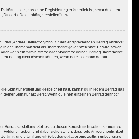
 könnte sein, dass eine Registrierung erforderlich ist, bevor du einen
, „Du darfst Dateianhänge erstellen“ usw.
du das „Ändere Beitrag“-Symbol für den entsprechenden Beitrag anklickst;
rag in der Themenansicht als überarbeitet gekennzeichnet. Es wird sowohl
t oder wenn ein Administrator oder Moderator deinen Beitrag überarbeitet
r einen Beitrag nicht löschen können, wenn bereits jemand darauf
e Signatur erstellt und gespeichert hast, kannst du in jedem Beitrag das
 deiner Signatur aktivierst. Wenn du einen einzelnen Beitrag dennoch
r Beitragserstellung. Solltest du diesen Bereich nicht sehen können, so
en Felder eingeben und dabei sicherstellen, dass jede Antwortmöglichkeit
itlimit für die Umfrage gilt (0 bedeutet dabei eine zeitlich unbegrenzte