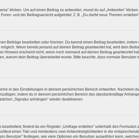
 klicken. Um auf einen Beitrag zu antworten, musst du auf „Antworten“ klicken. Es
oren- und der Beitragsansicht aufgelistet. Z. B. „Du darfst neue Themen erstellen“
enen Beiträge bearbeiten oder löschen. Du kannst einen Beitrag bearbeiten, indem 
ng möglich. Wenn bereits jemand auf deinen Beitrag geantwortet hat, wird dein Beit
ser Hinweis erscheint nicht, wenn noch niemand auf deinen Beitrag geantwortet ha
lassen, warum dein Beitrag überarbeitet wurde. Bitte beachte, dass normale Benutze
che in den Einstellungen in deinem persönlichen Bereich entwerfen. Nachdem du di
hinzufügen, indem du in deinem persönlichen Bereich das standardmäßige Anhängen
kästchen „Signatur anhängen“ wieder deaktivieren.
arbeitest, findest du ein Register „Umfrage erstellen“ unterhalb des Formulars zu
solltest einen Titel und mindestens zwei Antwortmöglichkeiten in die entsprechend
ro Benutzer“ festlegen, wie viele Optionen ein Benutzer auswählen kann, welches Ze