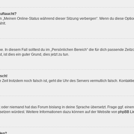
auftaucht?
on „Meinen Online-Status während dieser Sitzung verbergen“. Wenn du diese Option
hlt.
. In diesem Fall solltest du im „Persönlichen Bereich“ die für dich passende Zeitzo
 ist dies ein guter Grund, dies jetzt zu tun.
lsch!
die Zeit trotzdem noch falsch ist, geht die Uhr des Servers vermutlich falsch. Konta
t oder niemand hat das Forum bislang in deine Sprache übersetzt. Frage ggf. einen 
bersetzen würdest. Weitere Informationen dazu können auf der Website von
phpBB Li
den?