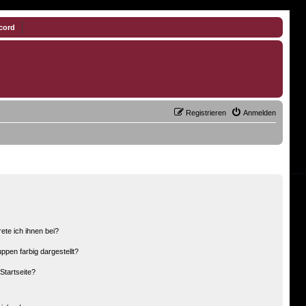
cord
Registrieren
Anmelden
ete ich ihnen bei?
pen farbig dargestellt?
Startseite?