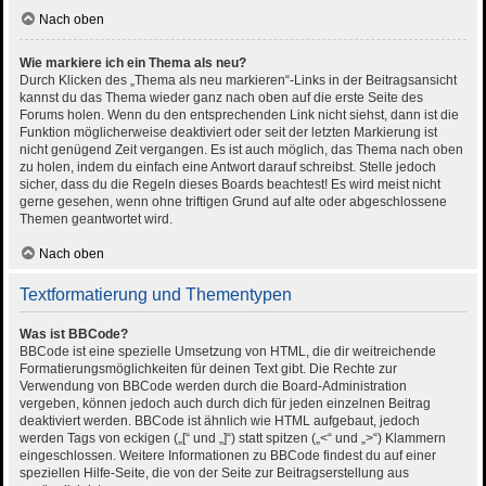
Nach oben
Wie markiere ich ein Thema als neu?
Durch Klicken des „Thema als neu markieren“-Links in der Beitragsansicht
kannst du das Thema wieder ganz nach oben auf die erste Seite des
Forums holen. Wenn du den entsprechenden Link nicht siehst, dann ist die
Funktion möglicherweise deaktiviert oder seit der letzten Markierung ist
nicht genügend Zeit vergangen. Es ist auch möglich, das Thema nach oben
zu holen, indem du einfach eine Antwort darauf schreibst. Stelle jedoch
sicher, dass du die Regeln dieses Boards beachtest! Es wird meist nicht
gerne gesehen, wenn ohne triftigen Grund auf alte oder abgeschlossene
Themen geantwortet wird.
Nach oben
Textformatierung und Thementypen
Was ist BBCode?
BBCode ist eine spezielle Umsetzung von HTML, die dir weitreichende
Formatierungsmöglichkeiten für deinen Text gibt. Die Rechte zur
Verwendung von BBCode werden durch die Board-Administration
vergeben, können jedoch auch durch dich für jeden einzelnen Beitrag
deaktiviert werden. BBCode ist ähnlich wie HTML aufgebaut, jedoch
werden Tags von eckigen („[“ und „]“) statt spitzen („<“ und „>“) Klammern
eingeschlossen. Weitere Informationen zu BBCode findest du auf einer
speziellen Hilfe-Seite, die von der Seite zur Beitragserstellung aus