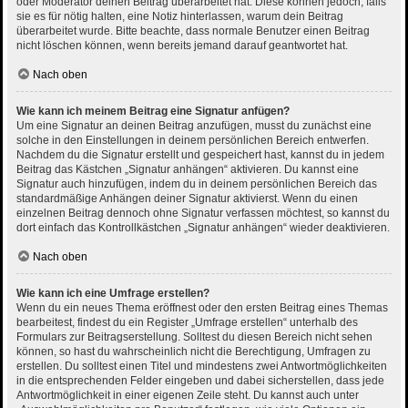
oder Moderator deinen Beitrag überarbeitet hat. Diese können jedoch, falls
sie es für nötig halten, eine Notiz hinterlassen, warum dein Beitrag
überarbeitet wurde. Bitte beachte, dass normale Benutzer einen Beitrag
nicht löschen können, wenn bereits jemand darauf geantwortet hat.
Nach oben
Wie kann ich meinem Beitrag eine Signatur anfügen?
Um eine Signatur an deinen Beitrag anzufügen, musst du zunächst eine
solche in den Einstellungen in deinem persönlichen Bereich entwerfen.
Nachdem du die Signatur erstellt und gespeichert hast, kannst du in jedem
Beitrag das Kästchen „Signatur anhängen“ aktivieren. Du kannst eine
Signatur auch hinzufügen, indem du in deinem persönlichen Bereich das
standardmäßige Anhängen deiner Signatur aktivierst. Wenn du einen
einzelnen Beitrag dennoch ohne Signatur verfassen möchtest, so kannst du
dort einfach das Kontrollkästchen „Signatur anhängen“ wieder deaktivieren.
Nach oben
Wie kann ich eine Umfrage erstellen?
Wenn du ein neues Thema eröffnest oder den ersten Beitrag eines Themas
bearbeitest, findest du ein Register „Umfrage erstellen“ unterhalb des
Formulars zur Beitragserstellung. Solltest du diesen Bereich nicht sehen
können, so hast du wahrscheinlich nicht die Berechtigung, Umfragen zu
erstellen. Du solltest einen Titel und mindestens zwei Antwortmöglichkeiten
in die entsprechenden Felder eingeben und dabei sicherstellen, dass jede
Antwortmöglichkeit in einer eigenen Zeile steht. Du kannst auch unter