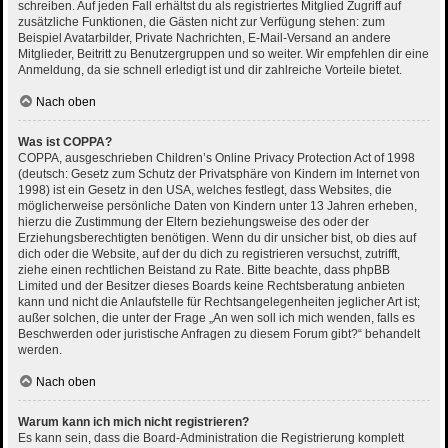
schreiben. Auf jeden Fall erhältst du als registriertes Mitglied Zugriff auf
zusätzliche Funktionen, die Gästen nicht zur Verfügung stehen: zum
Beispiel Avatarbilder, Private Nachrichten, E-Mail-Versand an andere
Mitglieder, Beitritt zu Benutzergruppen und so weiter. Wir empfehlen dir eine
Anmeldung, da sie schnell erledigt ist und dir zahlreiche Vorteile bietet.
Nach oben
Was ist COPPA?
COPPA, ausgeschrieben Children’s Online Privacy Protection Act of 1998
(deutsch: Gesetz zum Schutz der Privatsphäre von Kindern im Internet von
1998) ist ein Gesetz in den USA, welches festlegt, dass Websites, die
möglicherweise persönliche Daten von Kindern unter 13 Jahren erheben,
hierzu die Zustimmung der Eltern beziehungsweise des oder der
Erziehungsberechtigten benötigen. Wenn du dir unsicher bist, ob dies auf
dich oder die Website, auf der du dich zu registrieren versuchst, zutrifft,
ziehe einen rechtlichen Beistand zu Rate. Bitte beachte, dass phpBB
Limited und der Besitzer dieses Boards keine Rechtsberatung anbieten
kann und nicht die Anlaufstelle für Rechtsangelegenheiten jeglicher Art ist;
außer solchen, die unter der Frage „An wen soll ich mich wenden, falls es
Beschwerden oder juristische Anfragen zu diesem Forum gibt?“ behandelt
werden.
Nach oben
Warum kann ich mich nicht registrieren?
Es kann sein, dass die Board-Administration die Registrierung komplett