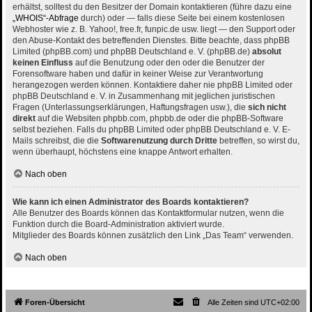
erhältst, solltest du den Besitzer der Domain kontaktieren (führe dazu eine
„WHOIS“-Abfrage
durch) oder — falls diese Seite bei einem kostenlosen
Webhoster wie z. B. Yahoo!, free.fr, funpic.de usw. liegt — den Support oder
den Abuse-Kontakt des betreffenden Dienstes. Bitte beachte, dass phpBB
Limited (phpBB.com) und phpBB Deutschland e. V. (phpBB.de)
absolut
keinen Einfluss
auf die Benutzung oder den oder die Benutzer der
Forensoftware haben und dafür in keiner Weise zur Verantwortung
herangezogen werden können. Kontaktiere daher nie phpBB Limited oder
phpBB Deutschland e. V. in Zusammenhang mit jeglichen juristischen
Fragen (Unterlassungserklärungen, Haftungsfragen usw.), die
sich nicht
direkt
auf die Websiten phpbb.com, phpbb.de oder die phpBB-Software
selbst beziehen. Falls du phpBB Limited oder phpBB Deutschland e. V. E-
Mails schreibst, die die
Softwarenutzung durch Dritte
betreffen, so wirst du,
wenn überhaupt, höchstens eine knappe Antwort erhalten.
Nach oben
Wie kann ich einen Administrator des Boards kontaktieren?
Alle Benutzer des Boards können das Kontaktformular nutzen, wenn die
Funktion durch die Board-Administration aktiviert wurde.
Mitglieder des Boards können zusätzlich den Link „Das Team“ verwenden.
Nach oben
Foren-Übersicht
Alle Zeiten sind
UTC+02:00