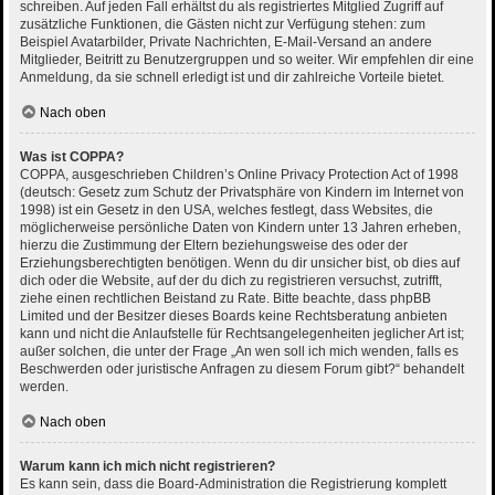
schreiben. Auf jeden Fall erhältst du als registriertes Mitglied Zugriff auf
zusätzliche Funktionen, die Gästen nicht zur Verfügung stehen: zum
Beispiel Avatarbilder, Private Nachrichten, E-Mail-Versand an andere
Mitglieder, Beitritt zu Benutzergruppen und so weiter. Wir empfehlen dir eine
Anmeldung, da sie schnell erledigt ist und dir zahlreiche Vorteile bietet.
Nach oben
Was ist COPPA?
COPPA, ausgeschrieben Children’s Online Privacy Protection Act of 1998
(deutsch: Gesetz zum Schutz der Privatsphäre von Kindern im Internet von
1998) ist ein Gesetz in den USA, welches festlegt, dass Websites, die
möglicherweise persönliche Daten von Kindern unter 13 Jahren erheben,
hierzu die Zustimmung der Eltern beziehungsweise des oder der
Erziehungsberechtigten benötigen. Wenn du dir unsicher bist, ob dies auf
dich oder die Website, auf der du dich zu registrieren versuchst, zutrifft,
ziehe einen rechtlichen Beistand zu Rate. Bitte beachte, dass phpBB
Limited und der Besitzer dieses Boards keine Rechtsberatung anbieten
kann und nicht die Anlaufstelle für Rechtsangelegenheiten jeglicher Art ist;
außer solchen, die unter der Frage „An wen soll ich mich wenden, falls es
Beschwerden oder juristische Anfragen zu diesem Forum gibt?“ behandelt
werden.
Nach oben
Warum kann ich mich nicht registrieren?
Es kann sein, dass die Board-Administration die Registrierung komplett