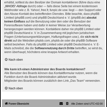
erhältst, solltest du den Besitzer der Domain kontaktieren (führe dazu eine
„WHOIS“-Abfrage
durch) oder — falls diese Seite bei einem kostenlosen
Webhoster wie z. B. Yahoo!, free.fr, funpic.de usw. liegt — den Support oder
den Abuse-Kontakt des betreffenden Dienstes. Bitte beachte, dass phpBB
Limited (phpBB.com) und phpBB Deutschland e. V. (phpBB.de)
absolut
keinen Einfluss
auf die Benutzung oder den oder die Benutzer der
Forensoftware haben und dafür in keiner Weise zur Verantwortung
herangezogen werden können. Kontaktiere daher nie phpBB Limited oder
phpBB Deutschland e. V. in Zusammenhang mit jeglichen juristischen
Fragen (Unterlassungserklärungen, Haftungsfragen usw.), die
sich nicht
direkt
auf die Websiten phpbb.com, phpbb.de oder die phpBB-Software
selbst beziehen. Falls du phpBB Limited oder phpBB Deutschland e. V. E-
Mails schreibst, die die
Softwarenutzung durch Dritte
betreffen, so wirst du,
wenn überhaupt, höchstens eine knappe Antwort erhalten.
Nach oben
Wie kann ich einen Administrator des Boards kontaktieren?
Alle Benutzer des Boards können das Kontaktformular nutzen, wenn die
Funktion durch die Board-Administration aktiviert wurde.
Mitglieder des Boards können zusätzlich den Link „Das Team“ verwenden.
Nach oben
Foren-Übersicht
Alle Zeiten sind
UTC+02:00