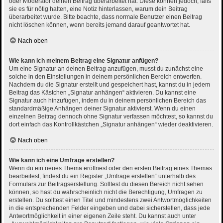
oder Moderator deinen Beitrag überarbeitet hat. Diese können jedoch, falls
sie es für nötig halten, eine Notiz hinterlassen, warum dein Beitrag
überarbeitet wurde. Bitte beachte, dass normale Benutzer einen Beitrag
nicht löschen können, wenn bereits jemand darauf geantwortet hat.
Nach oben
Wie kann ich meinem Beitrag eine Signatur anfügen?
Um eine Signatur an deinen Beitrag anzufügen, musst du zunächst eine
solche in den Einstellungen in deinem persönlichen Bereich entwerfen.
Nachdem du die Signatur erstellt und gespeichert hast, kannst du in jedem
Beitrag das Kästchen „Signatur anhängen“ aktivieren. Du kannst eine
Signatur auch hinzufügen, indem du in deinem persönlichen Bereich das
standardmäßige Anhängen deiner Signatur aktivierst. Wenn du einen
einzelnen Beitrag dennoch ohne Signatur verfassen möchtest, so kannst du
dort einfach das Kontrollkästchen „Signatur anhängen“ wieder deaktivieren.
Nach oben
Wie kann ich eine Umfrage erstellen?
Wenn du ein neues Thema eröffnest oder den ersten Beitrag eines Themas
bearbeitest, findest du ein Register „Umfrage erstellen“ unterhalb des
Formulars zur Beitragserstellung. Solltest du diesen Bereich nicht sehen
können, so hast du wahrscheinlich nicht die Berechtigung, Umfragen zu
erstellen. Du solltest einen Titel und mindestens zwei Antwortmöglichkeiten
in die entsprechenden Felder eingeben und dabei sicherstellen, dass jede
Antwortmöglichkeit in einer eigenen Zeile steht. Du kannst auch unter