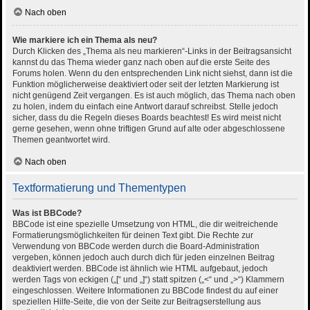
Nach oben
Wie markiere ich ein Thema als neu?
Durch Klicken des „Thema als neu markieren“-Links in der Beitragsansicht
kannst du das Thema wieder ganz nach oben auf die erste Seite des
Forums holen. Wenn du den entsprechenden Link nicht siehst, dann ist die
Funktion möglicherweise deaktiviert oder seit der letzten Markierung ist
nicht genügend Zeit vergangen. Es ist auch möglich, das Thema nach oben
zu holen, indem du einfach eine Antwort darauf schreibst. Stelle jedoch
sicher, dass du die Regeln dieses Boards beachtest! Es wird meist nicht
gerne gesehen, wenn ohne triftigen Grund auf alte oder abgeschlossene
Themen geantwortet wird.
Nach oben
Textformatierung und Thementypen
Was ist BBCode?
BBCode ist eine spezielle Umsetzung von HTML, die dir weitreichende
Formatierungsmöglichkeiten für deinen Text gibt. Die Rechte zur
Verwendung von BBCode werden durch die Board-Administration
vergeben, können jedoch auch durch dich für jeden einzelnen Beitrag
deaktiviert werden. BBCode ist ähnlich wie HTML aufgebaut, jedoch
werden Tags von eckigen („[“ und „]“) statt spitzen („<“ und „>“) Klammern
eingeschlossen. Weitere Informationen zu BBCode findest du auf einer
speziellen Hilfe-Seite, die von der Seite zur Beitragserstellung aus