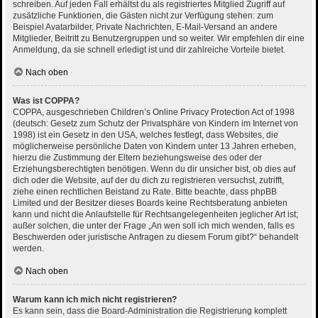
schreiben. Auf jeden Fall erhältst du als registriertes Mitglied Zugriff auf
zusätzliche Funktionen, die Gästen nicht zur Verfügung stehen: zum
Beispiel Avatarbilder, Private Nachrichten, E-Mail-Versand an andere
Mitglieder, Beitritt zu Benutzergruppen und so weiter. Wir empfehlen dir eine
Anmeldung, da sie schnell erledigt ist und dir zahlreiche Vorteile bietet.
Nach oben
Was ist COPPA?
COPPA, ausgeschrieben Children’s Online Privacy Protection Act of 1998
(deutsch: Gesetz zum Schutz der Privatsphäre von Kindern im Internet von
1998) ist ein Gesetz in den USA, welches festlegt, dass Websites, die
möglicherweise persönliche Daten von Kindern unter 13 Jahren erheben,
hierzu die Zustimmung der Eltern beziehungsweise des oder der
Erziehungsberechtigten benötigen. Wenn du dir unsicher bist, ob dies auf
dich oder die Website, auf der du dich zu registrieren versuchst, zutrifft,
ziehe einen rechtlichen Beistand zu Rate. Bitte beachte, dass phpBB
Limited und der Besitzer dieses Boards keine Rechtsberatung anbieten
kann und nicht die Anlaufstelle für Rechtsangelegenheiten jeglicher Art ist;
außer solchen, die unter der Frage „An wen soll ich mich wenden, falls es
Beschwerden oder juristische Anfragen zu diesem Forum gibt?“ behandelt
werden.
Nach oben
Warum kann ich mich nicht registrieren?
Es kann sein, dass die Board-Administration die Registrierung komplett