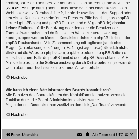
erhältst, solltest du den Besitzer der Domain kontaktieren (führe dazu eine
„WHOIS“-Abfrage
durch) oder — falls diese Seite bei einem kostenlosen
Webhoster wie z. B. Yahoo!, free.fr, funpic.de usw. liegt — den Support oder
den Abuse-Kontakt des betreffenden Dienstes. Bitte beachte, dass phpBB
Limited (phpBB.com) und phpBB Deutschland e. V. (phpBB.de)
absolut
keinen Einfluss
auf die Benutzung oder den oder die Benutzer der
Forensoftware haben und dafür in keiner Weise zur Verantwortung
herangezogen werden können. Kontaktiere daher nie phpBB Limited oder
phpBB Deutschland e. V. in Zusammenhang mit jeglichen juristischen
Fragen (Unterlassungserklärungen, Haftungsfragen usw.), die
sich nicht
direkt
auf die Websiten phpbb.com, phpbb.de oder die phpBB-Software
selbst beziehen. Falls du phpBB Limited oder phpBB Deutschland e. V. E-
Mails schreibst, die die
Softwarenutzung durch Dritte
betreffen, so wirst du,
wenn überhaupt, höchstens eine knappe Antwort erhalten.
Nach oben
Wie kann ich einen Administrator des Boards kontaktieren?
Alle Benutzer des Boards können das Kontaktformular nutzen, wenn die
Funktion durch die Board-Administration aktiviert wurde.
Mitglieder des Boards können zusätzlich den Link „Das Team“ verwenden.
Nach oben
Foren-Übersicht
Alle Zeiten sind
UTC+02:00