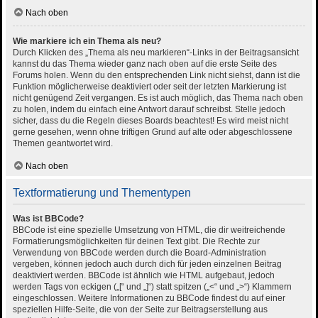
Nach oben
Wie markiere ich ein Thema als neu?
Durch Klicken des „Thema als neu markieren“-Links in der Beitragsansicht
kannst du das Thema wieder ganz nach oben auf die erste Seite des
Forums holen. Wenn du den entsprechenden Link nicht siehst, dann ist die
Funktion möglicherweise deaktiviert oder seit der letzten Markierung ist
nicht genügend Zeit vergangen. Es ist auch möglich, das Thema nach oben
zu holen, indem du einfach eine Antwort darauf schreibst. Stelle jedoch
sicher, dass du die Regeln dieses Boards beachtest! Es wird meist nicht
gerne gesehen, wenn ohne triftigen Grund auf alte oder abgeschlossene
Themen geantwortet wird.
Nach oben
Textformatierung und Thementypen
Was ist BBCode?
BBCode ist eine spezielle Umsetzung von HTML, die dir weitreichende
Formatierungsmöglichkeiten für deinen Text gibt. Die Rechte zur
Verwendung von BBCode werden durch die Board-Administration
vergeben, können jedoch auch durch dich für jeden einzelnen Beitrag
deaktiviert werden. BBCode ist ähnlich wie HTML aufgebaut, jedoch
werden Tags von eckigen („[“ und „]“) statt spitzen („<“ und „>“) Klammern
eingeschlossen. Weitere Informationen zu BBCode findest du auf einer
speziellen Hilfe-Seite, die von der Seite zur Beitragserstellung aus