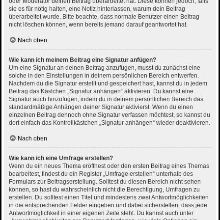
oder Moderator deinen Beitrag überarbeitet hat. Diese können jedoch, falls
sie es für nötig halten, eine Notiz hinterlassen, warum dein Beitrag
überarbeitet wurde. Bitte beachte, dass normale Benutzer einen Beitrag
nicht löschen können, wenn bereits jemand darauf geantwortet hat.
Nach oben
Wie kann ich meinem Beitrag eine Signatur anfügen?
Um eine Signatur an deinen Beitrag anzufügen, musst du zunächst eine
solche in den Einstellungen in deinem persönlichen Bereich entwerfen.
Nachdem du die Signatur erstellt und gespeichert hast, kannst du in jedem
Beitrag das Kästchen „Signatur anhängen“ aktivieren. Du kannst eine
Signatur auch hinzufügen, indem du in deinem persönlichen Bereich das
standardmäßige Anhängen deiner Signatur aktivierst. Wenn du einen
einzelnen Beitrag dennoch ohne Signatur verfassen möchtest, so kannst du
dort einfach das Kontrollkästchen „Signatur anhängen“ wieder deaktivieren.
Nach oben
Wie kann ich eine Umfrage erstellen?
Wenn du ein neues Thema eröffnest oder den ersten Beitrag eines Themas
bearbeitest, findest du ein Register „Umfrage erstellen“ unterhalb des
Formulars zur Beitragserstellung. Solltest du diesen Bereich nicht sehen
können, so hast du wahrscheinlich nicht die Berechtigung, Umfragen zu
erstellen. Du solltest einen Titel und mindestens zwei Antwortmöglichkeiten
in die entsprechenden Felder eingeben und dabei sicherstellen, dass jede
Antwortmöglichkeit in einer eigenen Zeile steht. Du kannst auch unter