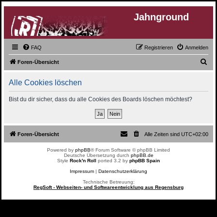
Jahnground
FAQ
Registrieren
Anmelden
S
Foren-Übersicht
u
Alle Cookies löschen
c
h
Bist du dir sicher, dass du alle Cookies des Boards löschen möchtest?
e
Foren-Übersicht
Alle Zeiten sind
UTC+02:00
Powered by
phpBB
® Forum Software © phpBB Limited
Deutsche Übersetzung durch
phpBB.de
Style
Rock'n Roll
ported 3.2 by
phpBB Spain
Impressum
|
Datenschutzerklärung
Technische Betreuung:
RegSoft - Webseiten- und Softwareentwicklung aus Regensburg