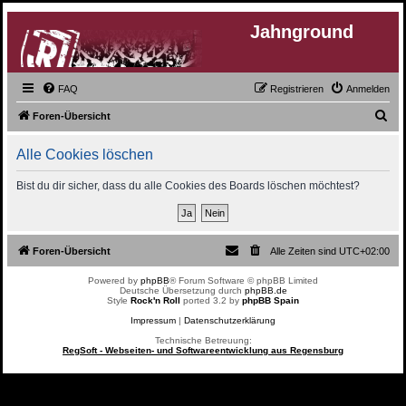
Jahnground
FAQ
Registrieren
Anmelden
S
Foren-Übersicht
u
Alle Cookies löschen
c
h
Bist du dir sicher, dass du alle Cookies des Boards löschen möchtest?
e
Foren-Übersicht
Alle Zeiten sind
UTC+02:00
Powered by
phpBB
® Forum Software © phpBB Limited
Deutsche Übersetzung durch
phpBB.de
Style
Rock'n Roll
ported 3.2 by
phpBB Spain
Impressum
|
Datenschutzerklärung
Technische Betreuung:
RegSoft - Webseiten- und Softwareentwicklung aus Regensburg