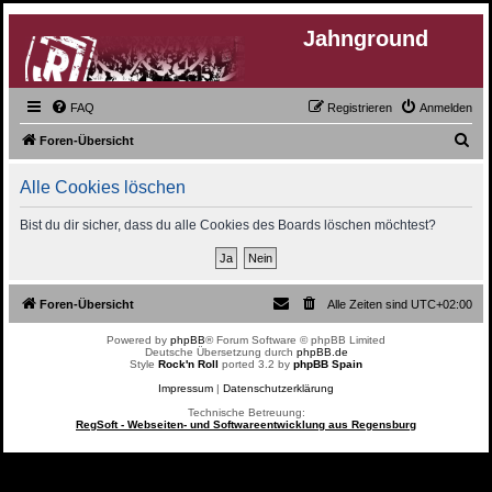
Jahnground
FAQ
Registrieren
Anmelden
S
Foren-Übersicht
u
Alle Cookies löschen
c
h
Bist du dir sicher, dass du alle Cookies des Boards löschen möchtest?
e
Foren-Übersicht
Alle Zeiten sind
UTC+02:00
Powered by
phpBB
® Forum Software © phpBB Limited
Deutsche Übersetzung durch
phpBB.de
Style
Rock'n Roll
ported 3.2 by
phpBB Spain
Impressum
|
Datenschutzerklärung
Technische Betreuung:
RegSoft - Webseiten- und Softwareentwicklung aus Regensburg