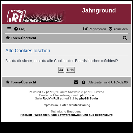
Jahnground
FAQ
Registrieren
Anmelden
S
Foren-Übersicht
u
Alle Cookies löschen
c
h
Bist du dir sicher, dass du alle Cookies des Boards löschen möchtest?
e
Foren-Übersicht
Alle Zeiten sind
UTC+02:00
Powered by
phpBB
® Forum Software © phpBB Limited
Deutsche Übersetzung durch
phpBB.de
Style
Rock'n Roll
ported 3.2 by
phpBB Spain
Impressum
|
Datenschutzerklärung
Technische Betreuung:
RegSoft - Webseiten- und Softwareentwicklung aus Regensburg