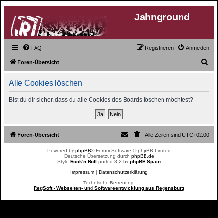
Jahnground
FAQ
Registrieren
Anmelden
S
Foren-Übersicht
u
Alle Cookies löschen
c
h
Bist du dir sicher, dass du alle Cookies des Boards löschen möchtest?
e
Foren-Übersicht
Alle Zeiten sind
UTC+02:00
Powered by
phpBB
® Forum Software © phpBB Limited
Deutsche Übersetzung durch
phpBB.de
Style
Rock'n Roll
ported 3.2 by
phpBB Spain
Impressum
|
Datenschutzerklärung
Technische Betreuung:
RegSoft - Webseiten- und Softwareentwicklung aus Regensburg