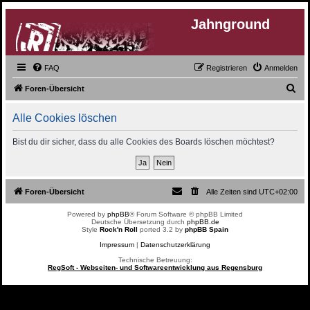
Jahnground
FAQ
Registrieren
Anmelden
S
Foren-Übersicht
u
Alle Cookies löschen
c
h
Bist du dir sicher, dass du alle Cookies des Boards löschen möchtest?
e
Foren-Übersicht
Alle Zeiten sind
UTC+02:00
Powered by
phpBB
® Forum Software © phpBB Limited
Deutsche Übersetzung durch
phpBB.de
Style
Rock'n Roll
ported 3.2 by
phpBB Spain
Impressum
|
Datenschutzerklärung
Technische Betreuung:
RegSoft - Webseiten- und Softwareentwicklung aus Regensburg