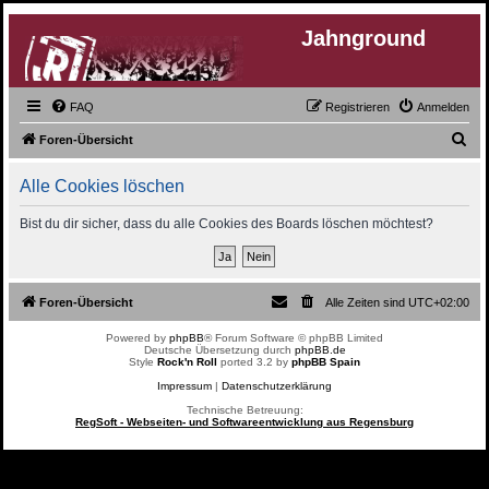
Jahnground
FAQ
Registrieren
Anmelden
S
Foren-Übersicht
u
Alle Cookies löschen
c
h
Bist du dir sicher, dass du alle Cookies des Boards löschen möchtest?
e
Foren-Übersicht
Alle Zeiten sind
UTC+02:00
Powered by
phpBB
® Forum Software © phpBB Limited
Deutsche Übersetzung durch
phpBB.de
Style
Rock'n Roll
ported 3.2 by
phpBB Spain
Impressum
|
Datenschutzerklärung
Technische Betreuung:
RegSoft - Webseiten- und Softwareentwicklung aus Regensburg