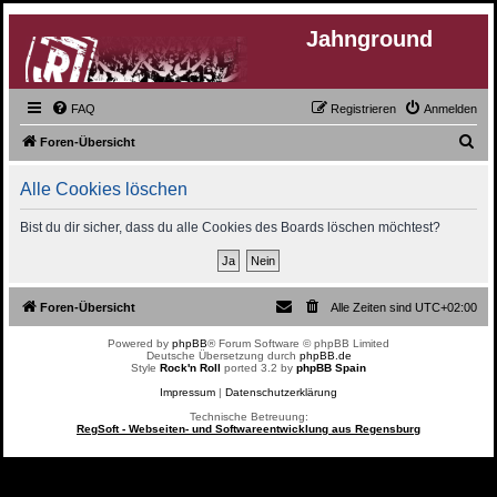
Jahnground
FAQ
Registrieren
Anmelden
S
Foren-Übersicht
u
Alle Cookies löschen
c
h
Bist du dir sicher, dass du alle Cookies des Boards löschen möchtest?
e
Foren-Übersicht
Alle Zeiten sind
UTC+02:00
Powered by
phpBB
® Forum Software © phpBB Limited
Deutsche Übersetzung durch
phpBB.de
Style
Rock'n Roll
ported 3.2 by
phpBB Spain
Impressum
|
Datenschutzerklärung
Technische Betreuung:
RegSoft - Webseiten- und Softwareentwicklung aus Regensburg