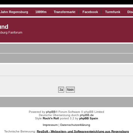
 Jahn Regensburg
1889fm
Transfermarkt
Facebook
Turmfunk
Dis
und
burg Fanforum
Powered by
phpBB
® Forum Software © phpBB Limited
Deutsche Übersetzung durch
phpBB.de
Style
Rock'n Roll
ported 3.2 by
phpBB Spain
Impressum
|
Datenschutzerklärung
Technische Betreuung:
RegSoft - Webseiten- und Softwareentwicklung aus Regensburg