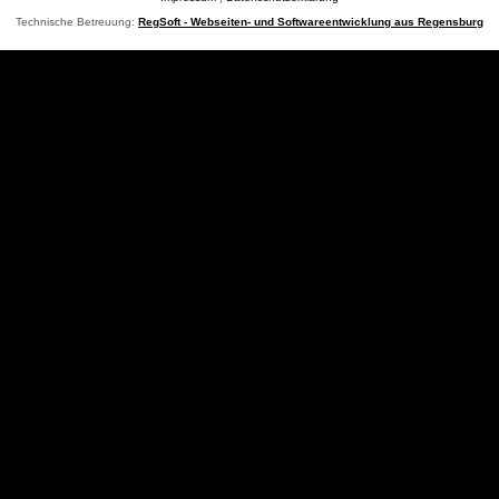
Technische Betreuung:
RegSoft - Webseiten- und Softwareentwicklung aus Regensburg