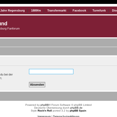
 Jahn Regensburg
1889fm
Transfermarkt
Facebook
Turmfunk
Dis
und
burg Fanforum
 du bei der
t.
Powered by
phpBB
® Forum Software © phpBB Limited
Deutsche Übersetzung durch
phpBB.de
Style
Rock'n Roll
ported 3.2 by
phpBB Spain
Impressum
|
Datenschutzerklärung