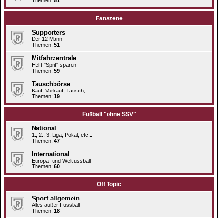
Themen:
51
Fanszene
Supporters
Der 12 Mann
Themen:
51
Mitfahrzentrale
Helft "Sprit" sparen
Themen:
59
Tauschbörse
Kauf, Verkauf, Tausch, ...
Themen:
19
Fußball "ohne SSV"
National
1., 2., 3. Liga, Pokal, etc...
Themen:
47
International
Europa- und Weltfussball
Themen:
60
Off Topic
Sport allgemein
Alles außer Fussball
Themen:
18