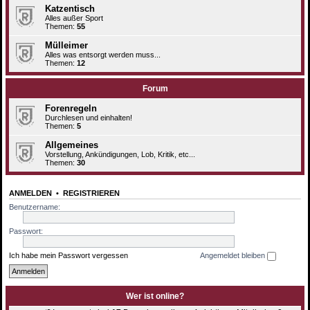
Katzentisch
Alles außer Sport
Themen:
55
Mülleimer
Alles was entsorgt werden muss...
Themen:
12
Forum
Forenregeln
Durchlesen und einhalten!
Themen:
5
Allgemeines
Vorstellung, Ankündigungen, Lob, Kritik, etc...
Themen:
30
ANMELDEN
•
REGISTRIEREN
Benutzername:
Passwort:
Ich habe mein Passwort vergessen
Angemeldet bleiben
Wer ist online?