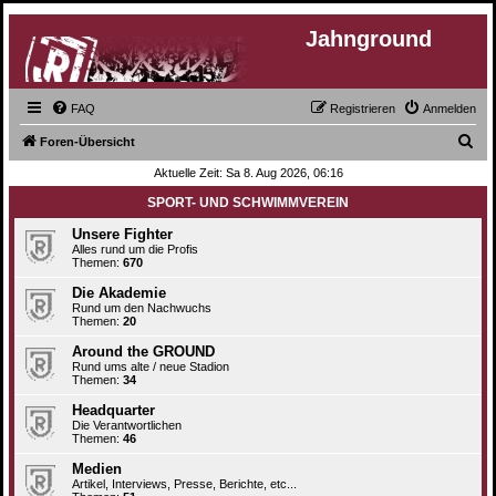
Jahnground
FAQ
Registrieren
Anmelden
S
Foren-Übersicht
u
Aktuelle Zeit: Sa 8. Aug 2026, 06:16
c
SPORT- UND SCHWIMMVEREIN
h
Unsere Fighter
e
Alles rund um die Profis
Themen:
670
Die Akademie
Rund um den Nachwuchs
Themen:
20
Around the GROUND
Rund ums alte / neue Stadion
Themen:
34
Headquarter
Die Verantwortlichen
Themen:
46
Medien
Artikel, Interviews, Presse, Berichte, etc...