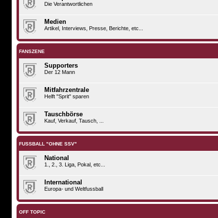
Die Verantwortlichen
Medien
Artikel, Interviews, Presse, Berichte, etc...
FANSZENE
Supporters
Der 12 Mann
Mitfahrzentrale
Helft "Sprit" sparen
Tauschbörse
Kauf, Verkauf, Tausch, ...
FUSSBALL "OHNE SSV"
National
1., 2., 3. Liga, Pokal, etc...
International
Europa- und Weltfussball
OFF TOPIC