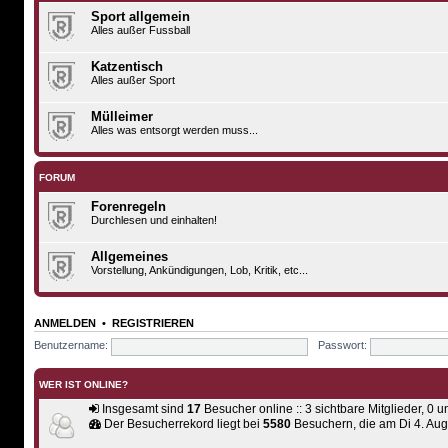
Sport allgemein
Alles außer Fussball
Katzentisch
Alles außer Sport
Mülleimer
Alles was entsorgt werden muss...
FORUM
Forenregeln
Durchlesen und einhalten!
Allgemeines
Vorstellung, Ankündigungen, Lob, Kritik, etc...
ANMELDEN
•
REGISTRIEREN
Benutzername:
Passwort:
WER IST ONLINE?
Insgesamt sind
17
Besucher online :: 3 sichtbare Mitglieder, 0 
Der Besucherrekord liegt bei
5580
Besuchern, die am Di 4. Aug 