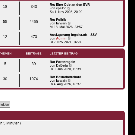
i
e
Re: Eine Ode an den EVR
t
r
18
343
N
von
epsilon
r
B
e
Sa 1. Nov 2025, 20:20
a
e
u
g
i
e
Re: Politik
t
55
4465
s
N
von
Iarwain
r
t
e
Mi 13. Mai 2026, 23:57
a
e
u
g
r
e
Auslagerung Ingolstadt - SSV
12
473
B
s
N
von
Admin
e
t
e
Di 2. Nov 2021, 16:24
i
e
u
t
r
e
r
B
s
THEMEN
BEITRÄGE
LETZTER BEITRAG
a
e
t
g
i
e
Re: Forenregeln
t
r
5
39
N
von
DaBeda
r
B
e
Di 9. Jun 2020, 15:39
a
e
u
g
i
e
Re: Besucherrekord
t
30
1074
s
N
von
Iarwain
r
t
e
Di 4. Aug 2026, 16:37
a
e
u
g
r
e
B
s
e
t
i
e
t
r
r
B
a
e
g
i
t
en 5 Minuten)
r
a
g