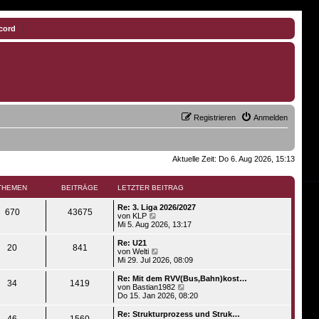
cord
Registrieren
Anmelden
Aktuelle Zeit: Do 6. Aug 2026, 15:13
THEMEN
BEITRÄGE
LETZTER BEITRAG
Re: 3. Liga 2026/2027
670
43675
N
von
KLP
e
Mi 5. Aug 2026, 13:17
u
e
Re: U21
20
841
s
N
von
Welti
t
e
Mi 29. Jul 2026, 08:09
e
u
r
e
Re: Mit dem RVV(Bus,Bahn)kost…
34
1419
B
s
N
von
Bastian1982
e
t
e
Do 15. Jan 2026, 08:20
i
e
u
t
r
e
Re: Strukturprozess und Struk…
r
46
1560
B