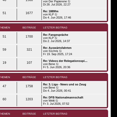
s
N
von
Der Papierene
a
e
t
e
Di 28. Jul 2026, 22:27
g
i
e
u
t
r
e
Re: 1889fm
r
51
1677
B
s
N
von
KLP
a
e
t
e
Do 4. Jun 2026, 17:46
g
i
e
u
t
r
e
r
B
s
THEMEN
BEITRÄGE
LETZTER BEITRAG
a
e
t
g
i
e
Re: Fangespräche
t
r
51
1700
N
von
KLP
r
B
e
Do 2. Jul 2026, 14:37
a
e
u
g
i
e
Re: Auswärtsfahrten
t
59
321
s
N
von
S1chris
r
t
e
Fr 19. Sep 2025, 17:24
a
e
u
g
r
e
Re: Videos der Relegationsspi…
19
107
B
s
N
von
Bene
e
t
e
Fr 5. Jun 2026, 20:36
i
e
u
t
r
e
r
B
s
THEMEN
BEITRÄGE
LETZTER BEITRAG
a
e
t
g
i
e
Re: 3. Liga - News und so Zeug
t
r
47
1758
N
von
Bene
r
B
e
Do 4. Jun 2026, 00:41
a
e
u
g
i
e
Re: DFB Nationalmannschaft
t
60
1203
s
N
von
Welti
r
t
e
Fr 3. Jul 2026, 07:52
a
e
u
g
r
e
B
s
THEMEN
BEITRÄGE
LETZTER BEITRAG
e
t