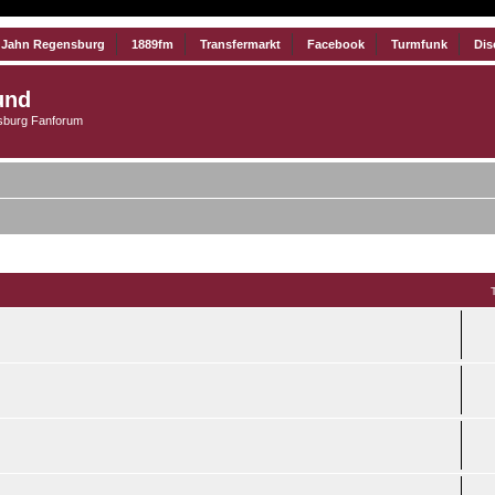
 Jahn Regensburg
1889fm
Transfermarkt
Facebook
Turmfunk
Dis
und
burg Fanforum