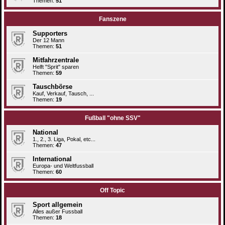
Themen:
51
Fanszene
Supporters
Der 12 Mann
Themen:
51
Mitfahrzentrale
Helft "Sprit" sparen
Themen:
59
Tauschbörse
Kauf, Verkauf, Tausch, ...
Themen:
19
Fußball "ohne SSV"
National
1., 2., 3. Liga, Pokal, etc...
Themen:
47
International
Europa- und Weltfussball
Themen:
60
Off Topic
Sport allgemein
Alles außer Fussball
Themen:
18