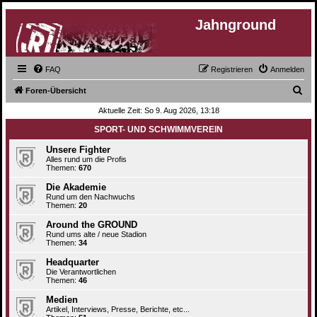
Jahnground
FAQ
Registrieren
Anmelden
S
Foren-Übersicht
u
Aktuelle Zeit: So 9. Aug 2026, 13:18
c
SPORT- UND SCHWIMMVEREIN
h
Unsere Fighter
e
Alles rund um die Profis
Themen:
670
Die Akademie
Rund um den Nachwuchs
Themen:
20
Around the GROUND
Rund ums alte / neue Stadion
Themen:
34
Headquarter
Die Verantwortlichen
Themen:
46
Medien
Artikel, Interviews, Presse, Berichte, etc...