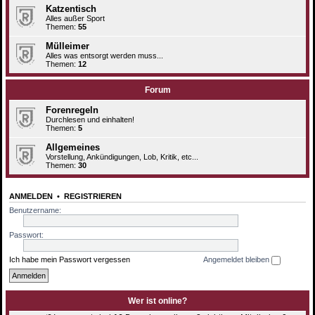
Katzentisch
Alles außer Sport
Themen:
55
Mülleimer
Alles was entsorgt werden muss...
Themen:
12
Forum
Forenregeln
Durchlesen und einhalten!
Themen:
5
Allgemeines
Vorstellung, Ankündigungen, Lob, Kritik, etc...
Themen:
30
ANMELDEN
•
REGISTRIEREN
Benutzername:
Passwort:
Ich habe mein Passwort vergessen
Angemeldet bleiben
Wer ist online?