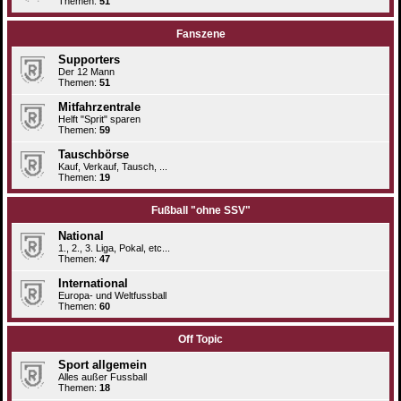
Themen:
51
Fanszene
Supporters
Der 12 Mann
Themen:
51
Mitfahrzentrale
Helft "Sprit" sparen
Themen:
59
Tauschbörse
Kauf, Verkauf, Tausch, ...
Themen:
19
Fußball "ohne SSV"
National
1., 2., 3. Liga, Pokal, etc...
Themen:
47
International
Europa- und Weltfussball
Themen:
60
Off Topic
Sport allgemein
Alles außer Fussball
Themen:
18