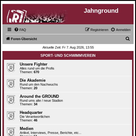
Jahnground
FAQ
Registrieren
Anmelden
S
Foren-Übersicht
u
Aktuelle Zeit: Fr 7. Aug 2026, 13:55
c
SPORT- UND SCHWIMMVEREIN
h
Unsere Fighter
e
Alles rund um die Profis
Themen:
670
Die Akademie
Rund um den Nachwuchs
Themen:
20
Around the GROUND
Rund ums alte / neue Stadion
Themen:
34
Headquarter
Die Verantwortlichen
Themen:
46
Medien
Artikel, Interviews, Presse, Berichte, etc...