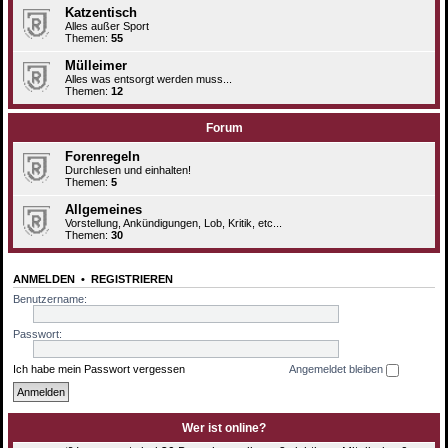
Katzentisch
Alles außer Sport
Themen:
55
Mülleimer
Alles was entsorgt werden muss...
Themen:
12
Forum
Forenregeln
Durchlesen und einhalten!
Themen:
5
Allgemeines
Vorstellung, Ankündigungen, Lob, Kritik, etc...
Themen:
30
ANMELDEN
•
REGISTRIEREN
Benutzername:
Passwort:
Ich habe mein Passwort vergessen
Angemeldet bleiben
Wer ist online?