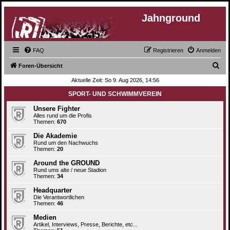
Jahnground
FAQ
Registrieren
Anmelden
S
Foren-Übersicht
u
Aktuelle Zeit: So 9. Aug 2026, 14:56
c
SPORT- UND SCHWIMMVEREIN
h
Unsere Fighter
e
Alles rund um die Profis
Themen:
670
Die Akademie
Rund um den Nachwuchs
Themen:
20
Around the GROUND
Rund ums alte / neue Stadion
Themen:
34
Headquarter
Die Verantwortlichen
Themen:
46
Medien
Artikel, Interviews, Presse, Berichte, etc...