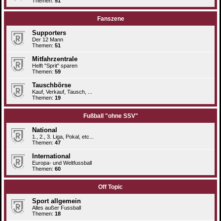
Themen:
51
Fanszene
Supporters
Der 12 Mann
Themen:
51
Mitfahrzentrale
Helft "Sprit" sparen
Themen:
59
Tauschbörse
Kauf, Verkauf, Tausch, ...
Themen:
19
Fußball "ohne SSV"
National
1., 2., 3. Liga, Pokal, etc...
Themen:
47
International
Europa- und Weltfussball
Themen:
60
Off Topic
Sport allgemein
Alles außer Fussball
Themen:
18