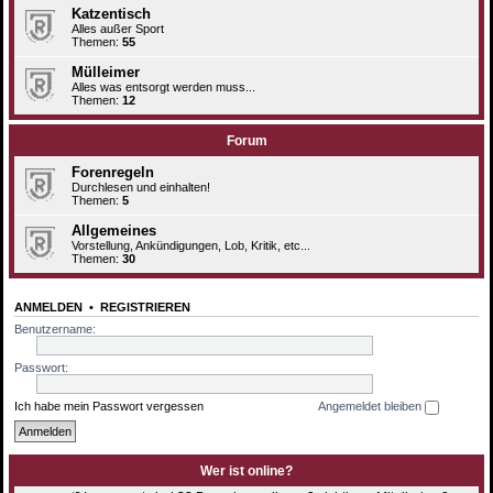
Katzentisch
Alles außer Sport
Themen:
55
Mülleimer
Alles was entsorgt werden muss...
Themen:
12
Forum
Forenregeln
Durchlesen und einhalten!
Themen:
5
Allgemeines
Vorstellung, Ankündigungen, Lob, Kritik, etc...
Themen:
30
ANMELDEN
•
REGISTRIEREN
Benutzername:
Passwort:
Ich habe mein Passwort vergessen
Angemeldet bleiben
Wer ist online?