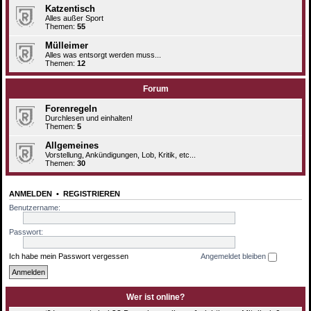
Katzentisch
Alles außer Sport
Themen:
55
Mülleimer
Alles was entsorgt werden muss...
Themen:
12
Forum
Forenregeln
Durchlesen und einhalten!
Themen:
5
Allgemeines
Vorstellung, Ankündigungen, Lob, Kritik, etc...
Themen:
30
ANMELDEN
•
REGISTRIEREN
Benutzername:
Passwort:
Ich habe mein Passwort vergessen
Angemeldet bleiben
Wer ist online?