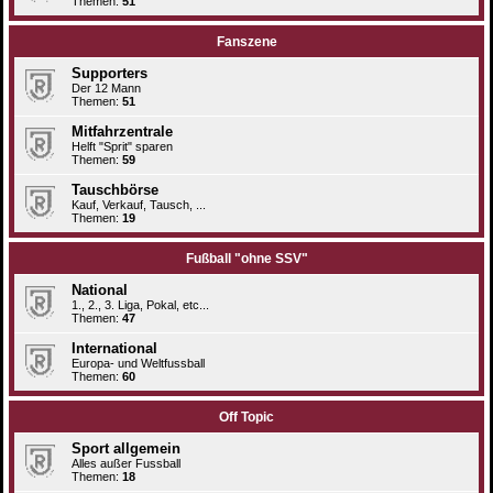
Themen:
51
Fanszene
Supporters
Der 12 Mann
Themen:
51
Mitfahrzentrale
Helft "Sprit" sparen
Themen:
59
Tauschbörse
Kauf, Verkauf, Tausch, ...
Themen:
19
Fußball "ohne SSV"
National
1., 2., 3. Liga, Pokal, etc...
Themen:
47
International
Europa- und Weltfussball
Themen:
60
Off Topic
Sport allgemein
Alles außer Fussball
Themen:
18