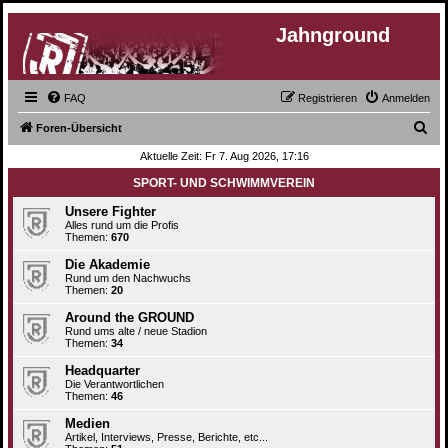
Jahnground
FAQ
Registrieren
Anmelden
S
Foren-Übersicht
u
Aktuelle Zeit: Fr 7. Aug 2026, 17:16
c
SPORT- UND SCHWIMMVEREIN
h
Unsere Fighter
e
Alles rund um die Profis
Themen:
670
Die Akademie
Rund um den Nachwuchs
Themen:
20
Around the GROUND
Rund ums alte / neue Stadion
Themen:
34
Headquarter
Die Verantwortlichen
Themen:
46
Medien
Artikel, Interviews, Presse, Berichte, etc...