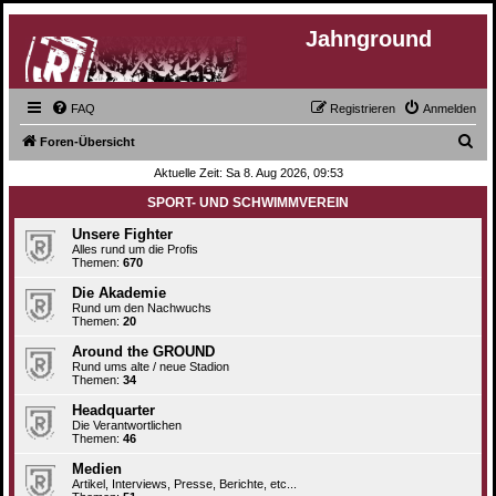
Jahnground
FAQ
Registrieren
Anmelden
S
Foren-Übersicht
u
Aktuelle Zeit: Sa 8. Aug 2026, 09:53
c
SPORT- UND SCHWIMMVEREIN
h
Unsere Fighter
e
Alles rund um die Profis
Themen:
670
Die Akademie
Rund um den Nachwuchs
Themen:
20
Around the GROUND
Rund ums alte / neue Stadion
Themen:
34
Headquarter
Die Verantwortlichen
Themen:
46
Medien
Artikel, Interviews, Presse, Berichte, etc...