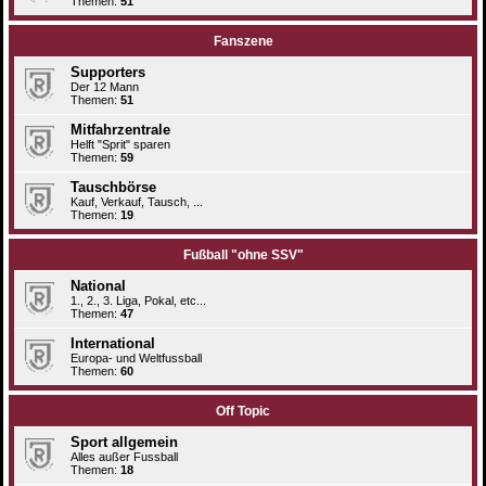
Themen:
51
Fanszene
Supporters
Der 12 Mann
Themen:
51
Mitfahrzentrale
Helft "Sprit" sparen
Themen:
59
Tauschbörse
Kauf, Verkauf, Tausch, ...
Themen:
19
Fußball "ohne SSV"
National
1., 2., 3. Liga, Pokal, etc...
Themen:
47
International
Europa- und Weltfussball
Themen:
60
Off Topic
Sport allgemein
Alles außer Fussball
Themen:
18