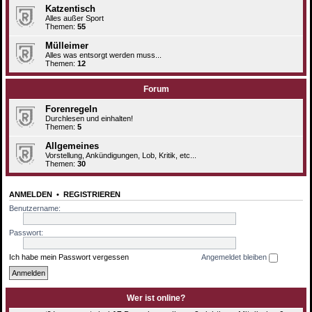
Katzentisch
Alles außer Sport
Themen:
55
Mülleimer
Alles was entsorgt werden muss...
Themen:
12
Forum
Forenregeln
Durchlesen und einhalten!
Themen:
5
Allgemeines
Vorstellung, Ankündigungen, Lob, Kritik, etc...
Themen:
30
ANMELDEN
•
REGISTRIEREN
Benutzername:
Passwort:
Ich habe mein Passwort vergessen
Angemeldet bleiben
Wer ist online?