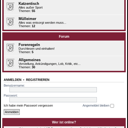
Katzentisch
Alles außer Sport
Themen:
55
Mülleimer
Alles was entsorgt werden muss...
Themen:
12
Forum
Forenregeln
Durchlesen und einhalten!
Themen:
5
Allgemeines
Vorstellung, Ankündigungen, Lob, Kritik, etc...
Themen:
30
ANMELDEN
•
REGISTRIEREN
Benutzername:
Passwort:
Ich habe mein Passwort vergessen
Angemeldet bleiben
Wer ist online?