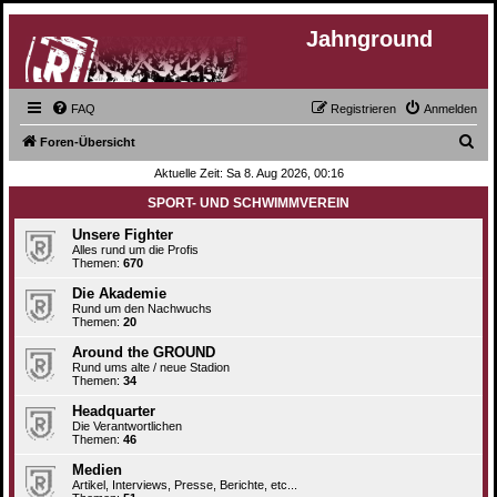
Jahnground
FAQ
Registrieren
Anmelden
S
Foren-Übersicht
u
Aktuelle Zeit: Sa 8. Aug 2026, 00:16
c
SPORT- UND SCHWIMMVEREIN
h
Unsere Fighter
e
Alles rund um die Profis
Themen:
670
Die Akademie
Rund um den Nachwuchs
Themen:
20
Around the GROUND
Rund ums alte / neue Stadion
Themen:
34
Headquarter
Die Verantwortlichen
Themen:
46
Medien
Artikel, Interviews, Presse, Berichte, etc...