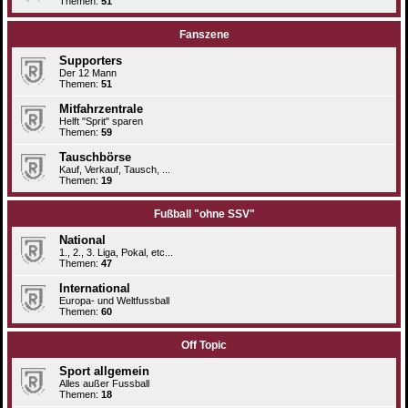
Themen:
51
Fanszene
Supporters
Der 12 Mann
Themen:
51
Mitfahrzentrale
Helft "Sprit" sparen
Themen:
59
Tauschbörse
Kauf, Verkauf, Tausch, ...
Themen:
19
Fußball "ohne SSV"
National
1., 2., 3. Liga, Pokal, etc...
Themen:
47
International
Europa- und Weltfussball
Themen:
60
Off Topic
Sport allgemein
Alles außer Fussball
Themen:
18