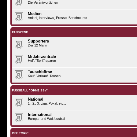
Die Verantwortlichen
Medien
Artikel, Interviews, Presse, Berichte, etc...
FANSZENE
Supporters
Der 12 Mann
Mitfahrzentrale
Helft "Sprit" sparen
Tauschbörse
Kauf, Verkauf, Tausch, ...
FUSSBALL "OHNE SSV"
National
1., 2., 3. Liga, Pokal, etc...
International
Europa- und Weltfussball
OFF TOPIC