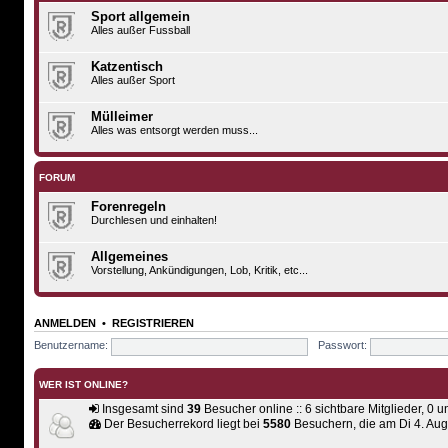
Sport allgemein
Alles außer Fussball
Katzentisch
Alles außer Sport
Mülleimer
Alles was entsorgt werden muss...
FORUM
Forenregeln
Durchlesen und einhalten!
Allgemeines
Vorstellung, Ankündigungen, Lob, Kritik, etc...
ANMELDEN
•
REGISTRIEREN
Benutzername:
Passwort:
WER IST ONLINE?
Insgesamt sind
39
Besucher online :: 6 sichtbare Mitglieder, 0 
Der Besucherrekord liegt bei
5580
Besuchern, die am Di 4. Aug 