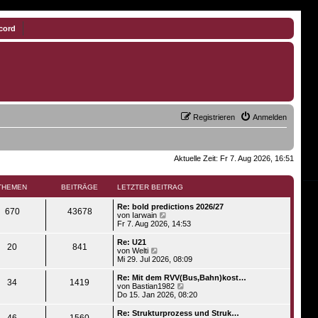
cord
Registrieren
Anmelden
Aktuelle Zeit: Fr 7. Aug 2026, 16:51
THEMEN
BEITRÄGE
LETZTER BEITRAG
Re: bold predictions 2026/27
670
43678
N
von
Iarwain
e
Fr 7. Aug 2026, 14:53
u
e
Re: U21
20
841
s
N
von
Welti
t
e
Mi 29. Jul 2026, 08:09
e
u
r
e
Re: Mit dem RVV(Bus,Bahn)kost…
34
1419
B
s
N
von
Bastian1982
e
t
e
Do 15. Jan 2026, 08:20
i
e
u
t
r
e
Re: Strukturprozess und Struk…
r
46
1560
B