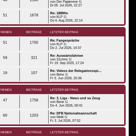
s
N
von
Der Papierene
a
e
t
e
Di 28. Jul 2026, 22:27
g
i
e
u
t
r
e
Re: 1889fm
r
51
1678
B
s
N
von
KLP
a
e
t
e
Do 6. Aug 2026, 22:14
g
i
e
u
t
r
e
r
B
s
THEMEN
BEITRÄGE
LETZTER BEITRAG
a
e
t
g
i
e
Re: Fangespräche
t
r
51
1700
N
von
KLP
r
B
e
Do 2. Jul 2026, 14:37
a
e
u
g
i
e
Re: Auswärtsfahrten
t
59
321
s
N
von
S1chris
r
t
e
Fr 19. Sep 2025, 17:24
a
e
u
g
r
e
Re: Videos der Relegationsspi…
19
107
B
s
N
von
Bene
e
t
e
Fr 5. Jun 2026, 20:36
i
e
u
t
r
e
r
B
s
THEMEN
BEITRÄGE
LETZTER BEITRAG
a
e
t
g
i
e
Re: 3. Liga - News und so Zeug
t
r
47
1758
N
von
Bene
r
B
e
Do 4. Jun 2026, 00:41
a
e
u
g
i
e
Re: DFB Nationalmannschaft
t
60
1203
s
N
von
Welti
r
t
e
Fr 3. Jul 2026, 07:52
a
e
u
g
r
e
B
s
THEMEN
BEITRÄGE
LETZTER BEITRAG
e
t