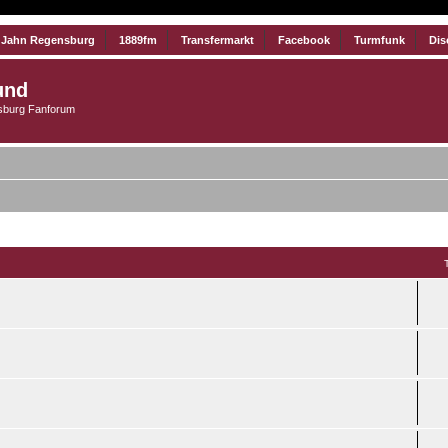
 Jahn Regensburg
1889fm
Transfermarkt
Facebook
Turmfunk
Dis
und
burg Fanforum