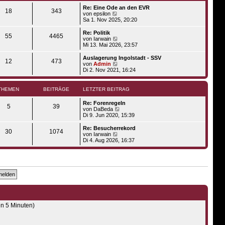
i
e
Re: Eine Ode an den EVR
t
r
18
343
N
von
epsilon
r
B
e
Sa 1. Nov 2025, 20:20
a
e
u
g
i
e
Re: Politik
t
55
4465
s
N
von
Iarwain
r
t
e
Mi 13. Mai 2026, 23:57
a
e
u
g
r
e
Auslagerung Ingolstadt - SSV
12
473
B
s
N
von
Admin
e
t
e
Di 2. Nov 2021, 16:24
i
e
u
t
r
e
r
B
s
THEMEN
BEITRÄGE
LETZTER BEITRAG
a
e
t
g
i
e
Re: Forenregeln
t
r
5
39
N
von
DaBeda
r
B
e
Di 9. Jun 2020, 15:39
a
e
u
g
i
e
Re: Besucherrekord
t
30
1074
s
N
von
Iarwain
r
t
e
Di 4. Aug 2026, 16:37
a
e
u
g
r
e
B
s
e
t
i
e
t
r
r
B
a
e
g
i
t
en 5 Minuten)
r
a
g