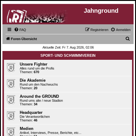
Jahnground
FAQ
Registrieren
Anmelden
S
Foren-Übersicht
u
Aktuelle Zeit: Fr 7. Aug 2026, 02:06
c
SPORT- UND SCHWIMMVEREIN
h
Unsere Fighter
e
Alles rund um die Profis
Themen:
670
Die Akademie
Rund um den Nachwuchs
Themen:
20
Around the GROUND
Rund ums alte / neue Stadion
Themen:
34
Headquarter
Die Verantwortlichen
Themen:
46
Medien
Artikel, Interviews, Presse, Berichte, etc...