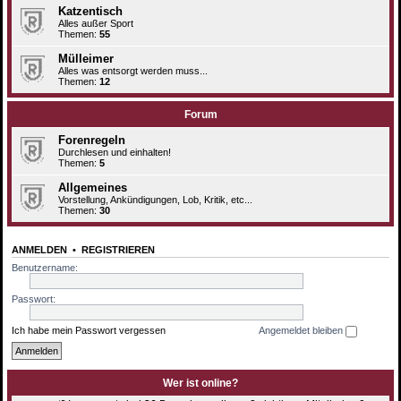
Katzentisch
Alles außer Sport
Themen:
55
Mülleimer
Alles was entsorgt werden muss...
Themen:
12
Forum
Forenregeln
Durchlesen und einhalten!
Themen:
5
Allgemeines
Vorstellung, Ankündigungen, Lob, Kritik, etc...
Themen:
30
ANMELDEN
•
REGISTRIEREN
Benutzername:
Passwort:
Ich habe mein Passwort vergessen
Angemeldet bleiben
Wer ist online?