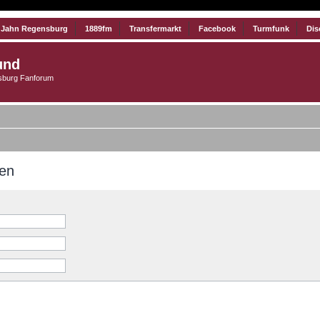
 Jahn Regensburg
1889fm
Transfermarkt
Facebook
Turmfunk
Dis
und
burg Fanforum
men