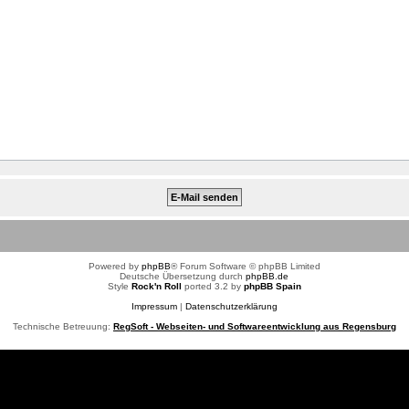
Powered by
phpBB
® Forum Software © phpBB Limited
Deutsche Übersetzung durch
phpBB.de
Style
Rock'n Roll
ported 3.2 by
phpBB Spain
Impressum
|
Datenschutzerklärung
Technische Betreuung:
RegSoft - Webseiten- und Softwareentwicklung aus Regensburg