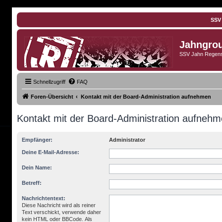
SSV
Jahngro
SSV Jahn Regens
Schnellzugriff
FAQ
Foren-Übersicht
Kontakt mit der Board-Administration aufnehmen
Kontakt mit der Board-Administration aufneh
Empfänger:
Administrator
Deine E-Mail-Adresse:
Dein Name:
Betreff:
Nachrichtentext:
Diese Nachricht wird als reiner
Text verschickt, verwende daher
kein HTML oder BBCode. Als