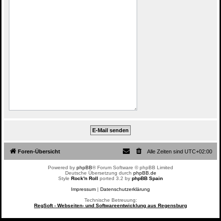
Foren-Übersicht
Alle Zeiten sind
UTC+02:00
Powered by
phpBB
® Forum Software © phpBB Limited
Deutsche Übersetzung durch
phpBB.de
Style
Rock'n Roll
ported 3.2 by
phpBB Spain
Impressum
|
Datenschutzerklärung
Technische Betreuung:
RegSoft - Webseiten- und Softwareentwicklung aus Regensburg