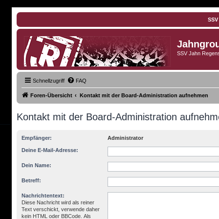
SSV
Jahngro
SSV Jahn Regens
Schnellzugriff
FAQ
Foren-Übersicht
Kontakt mit der Board-Administration aufnehmen
Kontakt mit der Board-Administration aufneh
Empfänger:
Administrator
Deine E-Mail-Adresse:
Dein Name:
Betreff:
Nachrichtentext:
Diese Nachricht wird als reiner
Text verschickt, verwende daher
kein HTML oder BBCode. Als