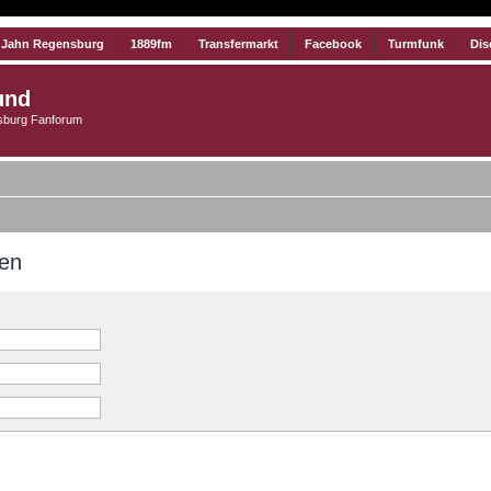
 Jahn Regensburg
1889fm
Transfermarkt
Facebook
Turmfunk
Dis
und
burg Fanforum
men