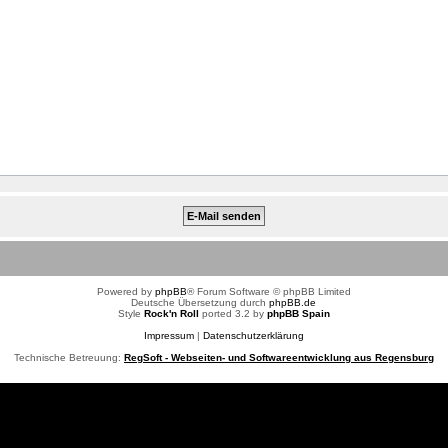
Powered by
phpBB
® Forum Software © phpBB Limited
Deutsche Übersetzung durch
phpBB.de
Style
Rock'n Roll
ported 3.2 by
phpBB Spain
Impressum
|
Datenschutzerklärung
Technische Betreuung:
RegSoft - Webseiten- und Softwareentwicklung aus Regensburg