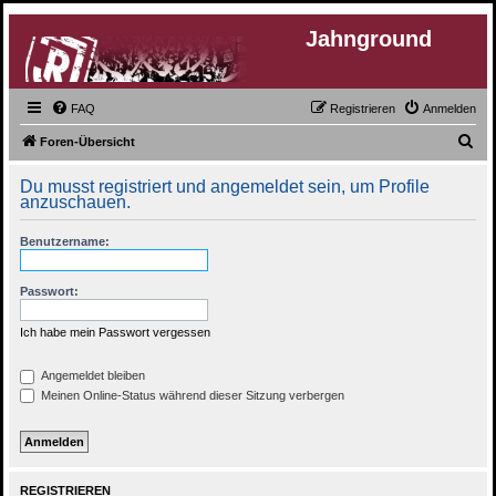
Jahnground
FAQ
Registrieren
Anmelden
S
Foren-Übersicht
u
Du musst registriert und angemeldet sein, um Profile
c
anzuschauen.
h
Benutzername:
e
Passwort:
Ich habe mein Passwort vergessen
Angemeldet bleiben
Meinen Online-Status während dieser Sitzung verbergen
REGISTRIEREN