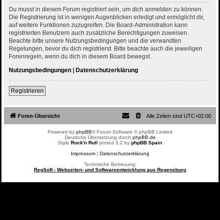
Du musst in diesem Forum registriert sein, um dich anmelden zu können.
Die Registrierung ist in wenigen Augenblicken erledigt und ermöglicht dir,
auf weitere Funktionen zuzugreifen. Die Board-Administration kann
registrierten Benutzern auch zusätzliche Berechtigungen zuweisen.
Beachte bitte unsere Nutzungsbedingungen und die verwandten
Regelungen, bevor du dich registrierst. Bitte beachte auch die jeweiligen
Forenregeln, wenn du dich in diesem Board bewegst.
Nutzungsbedingungen
|
Datenschutzerklärung
Registrieren
Foren-Übersicht
Alle Zeiten sind
UTC+02:00
Powered by
phpBB
® Forum Software © phpBB Limited
Deutsche Übersetzung durch
phpBB.de
Style
Rock'n Roll
ported 3.2 by
phpBB Spain
Impressum
|
Datenschutzerklärung
Technische Betreuung:
RegSoft - Webseiten- und Softwareentwicklung aus Regensburg