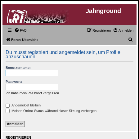
Jahnground
FAQ
Registrieren
Anmelden
S
Foren-Übersicht
u
Du musst registriert und angemeldet sein, um Profile
c
anzuschauen.
h
Benutzername:
e
Passwort:
Ich habe mein Passwort vergessen
Angemeldet bleiben
Meinen Online-Status während dieser Sitzung verbergen
REGISTRIEREN