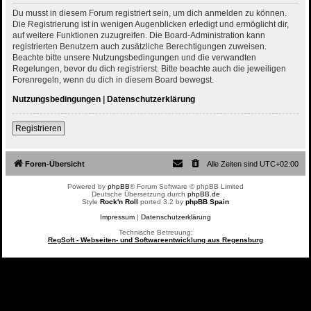
Du musst in diesem Forum registriert sein, um dich anmelden zu können.
Die Registrierung ist in wenigen Augenblicken erledigt und ermöglicht dir,
auf weitere Funktionen zuzugreifen. Die Board-Administration kann
registrierten Benutzern auch zusätzliche Berechtigungen zuweisen.
Beachte bitte unsere Nutzungsbedingungen und die verwandten
Regelungen, bevor du dich registrierst. Bitte beachte auch die jeweiligen
Forenregeln, wenn du dich in diesem Board bewegst.
Nutzungsbedingungen
|
Datenschutzerklärung
Registrieren
Foren-Übersicht
Alle Zeiten sind
UTC+02:00
Powered by
phpBB
® Forum Software © phpBB Limited
Deutsche Übersetzung durch
phpBB.de
Style
Rock'n Roll
ported 3.2 by
phpBB Spain
Impressum
|
Datenschutzerklärung
Technische Betreuung:
RegSoft - Webseiten- und Softwareentwicklung aus Regensburg