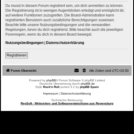
Du musst in diesem Forum registriert sein, um dich anmelden zu können.
Die Registrierung ist in wenigen Augenblicken erledigt und ermöglicht dir,
auf weitere Funktionen zuzugreifen. Die Board-Administration kann
registrierten Benutzern auch zusätzliche Berechtigungen zuweisen.
Beachte bitte unsere Nutzungsbedingungen und die verwandten
Regelungen, bevor du dich registrierst. Bitte beachte auch die jeweiligen
Forenregeln, wenn du dich in diesem Board bewegst.
Nutzungsbedingungen
|
Datenschutzerklärung
Registrieren
Foren-Übersicht
Alle Zeiten sind
UTC+02:00
Powered by
phpBB
® Forum Software © phpBB Limited
Deutsche Übersetzung durch
phpBB.de
Style
Rock'n Roll
ported 3.2 by
phpBB Spain
Impressum
|
Datenschutzerklärung
Technische Betreuung:
RegSoft - Webseiten- und Softwareentwicklung aus Regensburg