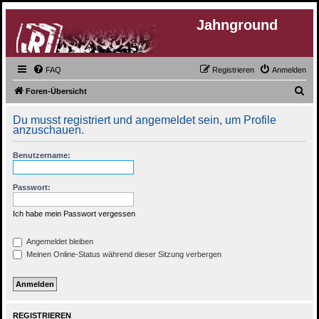
Jahnground
FAQ
Registrieren
Anmelden
S
Foren-Übersicht
u
Du musst registriert und angemeldet sein, um Profile
c
anzuschauen.
h
Benutzername:
e
Passwort:
Ich habe mein Passwort vergessen
Angemeldet bleiben
Meinen Online-Status während dieser Sitzung verbergen
REGISTRIEREN