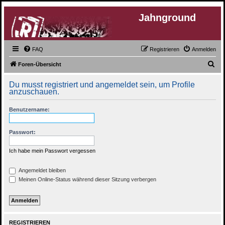
Jahnground
FAQ
Registrieren
Anmelden
S
Foren-Übersicht
u
Du musst registriert und angemeldet sein, um Profile
c
anzuschauen.
h
Benutzername:
e
Passwort:
Ich habe mein Passwort vergessen
Angemeldet bleiben
Meinen Online-Status während dieser Sitzung verbergen
REGISTRIEREN