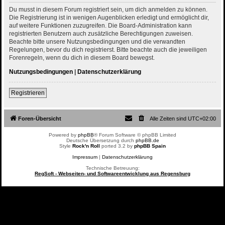
Du musst in diesem Forum registriert sein, um dich anmelden zu können.
Die Registrierung ist in wenigen Augenblicken erledigt und ermöglicht dir,
auf weitere Funktionen zuzugreifen. Die Board-Administration kann
registrierten Benutzern auch zusätzliche Berechtigungen zuweisen.
Beachte bitte unsere Nutzungsbedingungen und die verwandten
Regelungen, bevor du dich registrierst. Bitte beachte auch die jeweiligen
Forenregeln, wenn du dich in diesem Board bewegst.
Nutzungsbedingungen
|
Datenschutzerklärung
Registrieren
Foren-Übersicht
Alle Zeiten sind
UTC+02:00
Powered by
phpBB
® Forum Software © phpBB Limited
Deutsche Übersetzung durch
phpBB.de
Style
Rock'n Roll
ported 3.2 by
phpBB Spain
Impressum
|
Datenschutzerklärung
Technische Betreuung:
RegSoft - Webseiten- und Softwareentwicklung aus Regensburg