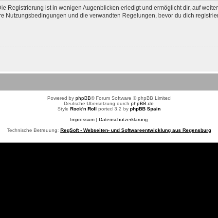
e Registrierung ist in wenigen Augenblicken erledigt und ermöglicht dir, auf weite
e Nutzungsbedingungen und die verwandten Regelungen, bevor du dich registrierst
Powered by
phpBB
® Forum Software © phpBB Limited
Deutsche Übersetzung durch
phpBB.de
Style
Rock'n Roll
ported 3.2 by
phpBB Spain
Impressum
|
Datenschutzerklärung
Technische Betreuung:
RegSoft - Webseiten- und Softwareentwicklung aus Regensburg