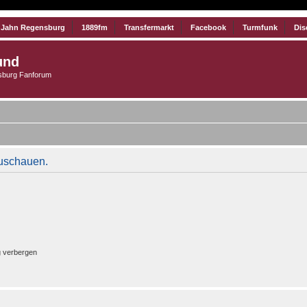
 Jahn Regensburg
1889fm
Transfermarkt
Facebook
Turmfunk
Dis
und
burg Fanforum
zuschauen.
g verbergen