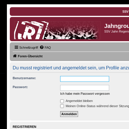
SSV
Jahngro
SSV Jahn Regens
Schnellzugriff
FAQ
Foren-Übersicht
Du musst registriert und angemeldet sein, um Profile an
Benutzername:
Passwort:
Ich habe mein Passwort vergessen
Angemeldet bleiben
Meinen Online-Status während dieser Sitzun
REGISTRIEREN