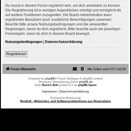
Du musst in diesem Forum registriert sein, um dich anmelden zu können.
Die Registrierung ist in wenigen Augenblicken erledigt und ermöglicht dir,
auf weitere Funktionen zuzugreifen. Die Board-Administration kann
registrierten Benutzern auch zusätzliche Berechtigungen zuweisen.
Beachte bitte unsere Nutzungsbedingungen und die verwandten
Regelungen, bevor du dich registrierst. Bitte beachte auch die jeweiligen
Forenregeln, wenn du dich in diesem Board bewegst.
Nutzungsbedingungen
|
Datenschutzerklärung
Registrieren
Foren-Übersicht
Alle Zeiten sind
UTC+02:00
Powered by
phpBB
® Forum Software © phpBB Limited
Deutsche Übersetzung durch
phpBB.de
Style
Rock'n Roll
ported 3.2 by
phpBB Spain
Impressum
|
Datenschutzerklärung
Technische Betreuung:
RegSoft - Webseiten- und Softwareentwicklung aus Regensburg