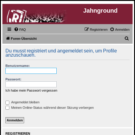
Jahnground
FAQ
Registrieren
Anmelden
S
Foren-Übersicht
u
Du musst registriert und angemeldet sein, um Profile
c
anzuschauen.
h
Benutzername:
e
Passwort:
Ich habe mein Passwort vergessen
Angemeldet bleiben
Meinen Online-Status während dieser Sitzung verbergen
REGISTRIEREN