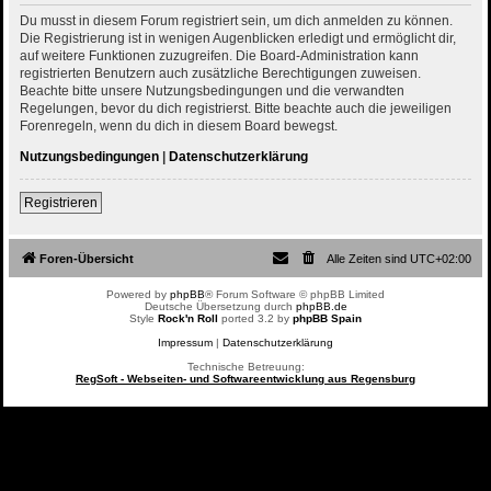
Du musst in diesem Forum registriert sein, um dich anmelden zu können.
Die Registrierung ist in wenigen Augenblicken erledigt und ermöglicht dir,
auf weitere Funktionen zuzugreifen. Die Board-Administration kann
registrierten Benutzern auch zusätzliche Berechtigungen zuweisen.
Beachte bitte unsere Nutzungsbedingungen und die verwandten
Regelungen, bevor du dich registrierst. Bitte beachte auch die jeweiligen
Forenregeln, wenn du dich in diesem Board bewegst.
Nutzungsbedingungen
|
Datenschutzerklärung
Registrieren
Foren-Übersicht
Alle Zeiten sind
UTC+02:00
Powered by
phpBB
® Forum Software © phpBB Limited
Deutsche Übersetzung durch
phpBB.de
Style
Rock'n Roll
ported 3.2 by
phpBB Spain
Impressum
|
Datenschutzerklärung
Technische Betreuung:
RegSoft - Webseiten- und Softwareentwicklung aus Regensburg