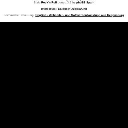
Style
Rock'n Roll
ported 3.2 by
phpBB Spain
Impressum
|
Datenschutzerklärung
Technische Betreuung:
RegSoft - Webseiten- und Softwareentwicklung aus Regensburg