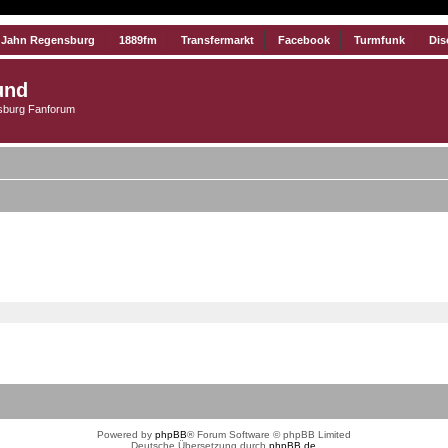
 Jahn Regensburg
1889fm
Transfermarkt
Facebook
Turmfunk
Dis
und
burg Fanforum
Powered by
phpBB
® Forum Software © phpBB Limited
Deutsche Übersetzung durch
phpBB.de