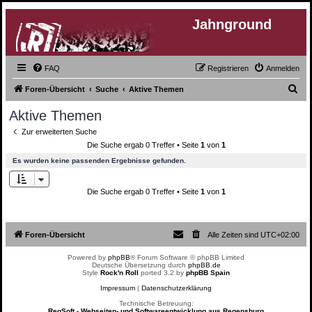
Jahnground
FAQ
Registrieren
Anmelden
S
Foren-Übersicht
Suche
Aktive Themen
u
Aktive Themen
c
Zur erweiterten Suche
h
Die Suche ergab 0 Treffer • Seite
1
von
1
e
Es wurden keine passenden Ergebnisse gefunden.
Die Suche ergab 0 Treffer • Seite
1
von
1
Foren-Übersicht
Alle Zeiten sind
UTC+02:00
Powered by
phpBB
® Forum Software © phpBB Limited
Deutsche Übersetzung durch
phpBB.de
Style
Rock'n Roll
ported 3.2 by
phpBB Spain
Impressum
|
Datenschutzerklärung
Technische Betreuung:
RegSoft - Webseiten- und Softwareentwicklung aus Regensburg