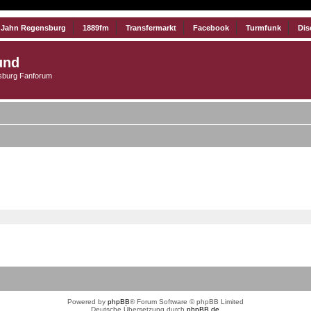
 Jahn Regensburg
1889fm
Transfermarkt
Facebook
Turmfunk
Dis
und
burg Fanforum
Powered by
phpBB
® Forum Software © phpBB Limited
Deutsche Übersetzung durch
phpBB.de