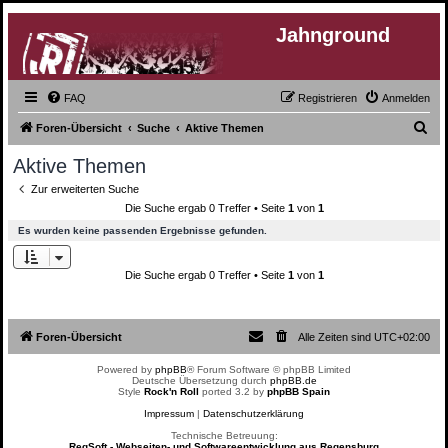
Jahnground
FAQ
Registrieren
Anmelden
S
Foren-Übersicht
Suche
Aktive Themen
u
Aktive Themen
c
Zur erweiterten Suche
h
Die Suche ergab 0 Treffer • Seite
1
von
1
e
Es wurden keine passenden Ergebnisse gefunden.
Die Suche ergab 0 Treffer • Seite
1
von
1
Foren-Übersicht
Alle Zeiten sind
UTC+02:00
Powered by
phpBB
® Forum Software © phpBB Limited
Deutsche Übersetzung durch
phpBB.de
Style
Rock'n Roll
ported 3.2 by
phpBB Spain
Impressum
|
Datenschutzerklärung
Technische Betreuung:
RegSoft - Webseiten- und Softwareentwicklung aus Regensburg