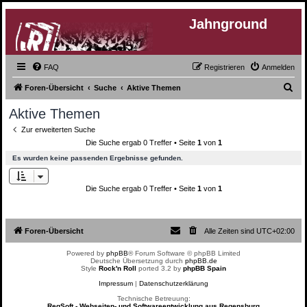
Jahnground
FAQ
Registrieren
Anmelden
S
Foren-Übersicht
Suche
Aktive Themen
u
Aktive Themen
c
Zur erweiterten Suche
h
Die Suche ergab 0 Treffer • Seite
1
von
1
e
Es wurden keine passenden Ergebnisse gefunden.
Die Suche ergab 0 Treffer • Seite
1
von
1
Foren-Übersicht
Alle Zeiten sind
UTC+02:00
Powered by
phpBB
® Forum Software © phpBB Limited
Deutsche Übersetzung durch
phpBB.de
Style
Rock'n Roll
ported 3.2 by
phpBB Spain
Impressum
|
Datenschutzerklärung
Technische Betreuung:
RegSoft - Webseiten- und Softwareentwicklung aus Regensburg