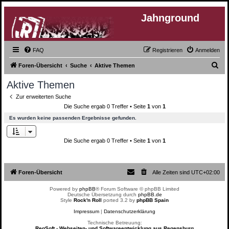
Jahnground
FAQ
Registrieren
Anmelden
S
Foren-Übersicht
Suche
Aktive Themen
u
Aktive Themen
c
Zur erweiterten Suche
h
Die Suche ergab 0 Treffer • Seite
1
von
1
e
Es wurden keine passenden Ergebnisse gefunden.
Die Suche ergab 0 Treffer • Seite
1
von
1
Foren-Übersicht
Alle Zeiten sind
UTC+02:00
Powered by
phpBB
® Forum Software © phpBB Limited
Deutsche Übersetzung durch
phpBB.de
Style
Rock'n Roll
ported 3.2 by
phpBB Spain
Impressum
|
Datenschutzerklärung
Technische Betreuung:
RegSoft - Webseiten- und Softwareentwicklung aus Regensburg