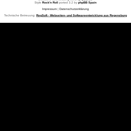
Style
Rock'n Roll
ported 3.2 by
phpBB Spain
Impressum
|
Datenschutzerklärung
Technische Betreuung:
RegSoft - Webseiten- und Softwareentwicklung aus Regensburg