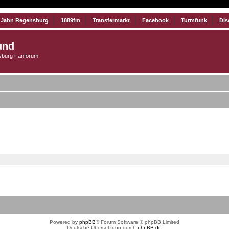
 Jahn Regensburg
1889fm
Transfermarkt
Facebook
Turmfunk
Dis
und
burg Fanforum
Powered by
phpBB
® Forum Software © phpBB Limited
Deutsche Übersetzung durch
phpBB.de