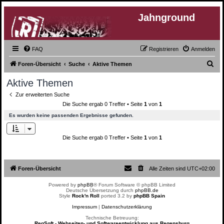
Jahnground
FAQ
Registrieren
Anmelden
S
Foren-Übersicht
Suche
Aktive Themen
u
Aktive Themen
c
Zur erweiterten Suche
h
Die Suche ergab 0 Treffer • Seite
1
von
1
e
Es wurden keine passenden Ergebnisse gefunden.
Die Suche ergab 0 Treffer • Seite
1
von
1
Foren-Übersicht
Alle Zeiten sind
UTC+02:00
Powered by
phpBB
® Forum Software © phpBB Limited
Deutsche Übersetzung durch
phpBB.de
Style
Rock'n Roll
ported 3.2 by
phpBB Spain
Impressum
|
Datenschutzerklärung
Technische Betreuung:
RegSoft - Webseiten- und Softwareentwicklung aus Regensburg