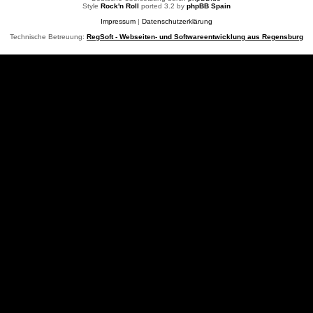
Style
Rock'n Roll
ported 3.2 by
phpBB Spain
Impressum
|
Datenschutzerklärung
Technische Betreuung:
RegSoft - Webseiten- und Softwareentwicklung aus Regensburg