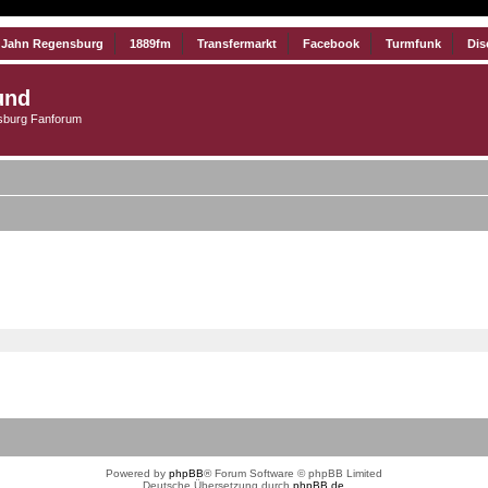
 Jahn Regensburg
1889fm
Transfermarkt
Facebook
Turmfunk
Dis
und
burg Fanforum
Powered by
phpBB
® Forum Software © phpBB Limited
Deutsche Übersetzung durch
phpBB.de