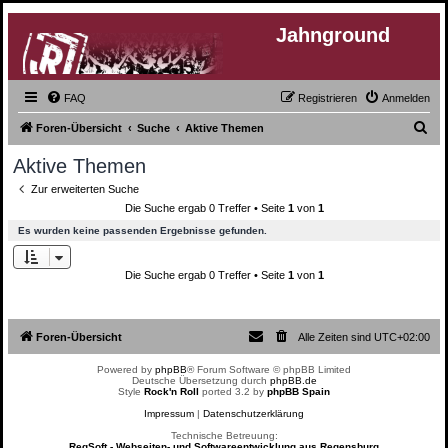
Jahnground
FAQ
Registrieren
Anmelden
S
Foren-Übersicht
Suche
Aktive Themen
u
Aktive Themen
c
Zur erweiterten Suche
h
Die Suche ergab 0 Treffer • Seite
1
von
1
e
Es wurden keine passenden Ergebnisse gefunden.
Die Suche ergab 0 Treffer • Seite
1
von
1
Foren-Übersicht
Alle Zeiten sind
UTC+02:00
Powered by
phpBB
® Forum Software © phpBB Limited
Deutsche Übersetzung durch
phpBB.de
Style
Rock'n Roll
ported 3.2 by
phpBB Spain
Impressum
|
Datenschutzerklärung
Technische Betreuung:
RegSoft - Webseiten- und Softwareentwicklung aus Regensburg