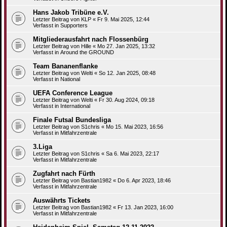
Hans Jakob Tribüne e.V.
Letzter Beitrag von
KLP
«
Fr 9. Mai 2025, 12:44
Verfasst in
Supporters
Mitgliederausfahrt nach Flossenbürg
Letzter Beitrag von
Hille
«
Mo 27. Jan 2025, 13:32
Verfasst in
Around the GROUND
Team Bananenflanke
Letzter Beitrag von
Welti
«
So 12. Jan 2025, 08:48
Verfasst in
National
UEFA Conference League
Letzter Beitrag von
Welti
«
Fr 30. Aug 2024, 09:18
Verfasst in
International
Finale Futsal Bundesliga
Letzter Beitrag von
S1chris
«
Mo 15. Mai 2023, 16:56
Verfasst in
Mitfahrzentrale
3.Liga
Letzter Beitrag von
S1chris
«
Sa 6. Mai 2023, 22:17
Verfasst in
Mitfahrzentrale
Zugfahrt nach Fürth
Letzter Beitrag von
Bastian1982
«
Do 6. Apr 2023, 18:46
Verfasst in
Mitfahrzentrale
Auswährts Tickets
Letzter Beitrag von
Bastian1982
«
Fr 13. Jan 2023, 16:00
Verfasst in
Mitfahrzentrale