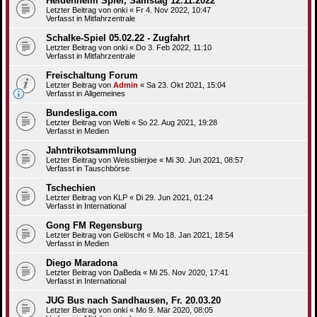
Heidenheim Spiel, Samstag 12.11.2022
Letzter Beitrag von
onki
«
Fr 4. Nov 2022, 10:47
Verfasst in
Mitfahrzentrale
Schalke-Spiel 05.02.22 - Zugfahrt
Letzter Beitrag von
onki
«
Do 3. Feb 2022, 11:10
Verfasst in
Mitfahrzentrale
Freischaltung Forum
Letzter Beitrag von
Admin
«
Sa 23. Okt 2021, 15:04
Verfasst in
Allgemeines
Bundesliga.com
Letzter Beitrag von
Welti
«
So 22. Aug 2021, 19:28
Verfasst in
Medien
Jahntrikotsammlung
Letzter Beitrag von
Weissbierjoe
«
Mi 30. Jun 2021, 08:57
Verfasst in
Tauschbörse
Tschechien
Letzter Beitrag von
KLP
«
Di 29. Jun 2021, 01:24
Verfasst in
International
Gong FM Regensburg
Letzter Beitrag von
Gelöscht
«
Mo 18. Jan 2021, 18:54
Verfasst in
Medien
Diego Maradona
Letzter Beitrag von
DaBeda
«
Mi 25. Nov 2020, 17:41
Verfasst in
International
JUG Bus nach Sandhausen, Fr. 20.03.20
Letzter Beitrag von
onki
«
Mo 9. Mär 2020, 08:05