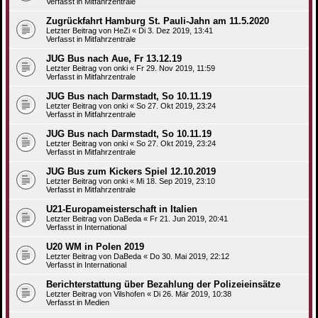
Verfasst in
Mitfahrzentrale
Zugrückfahrt Hamburg St. Pauli-Jahn am 11.5.2020
Letzter Beitrag von
HeZi
«
Di 3. Dez 2019, 13:41
Verfasst in
Mitfahrzentrale
JUG Bus nach Aue, Fr 13.12.19
Letzter Beitrag von
onki
«
Fr 29. Nov 2019, 11:59
Verfasst in
Mitfahrzentrale
JUG Bus nach Darmstadt, So 10.11.19
Letzter Beitrag von
onki
«
So 27. Okt 2019, 23:24
Verfasst in
Mitfahrzentrale
JUG Bus nach Darmstadt, So 10.11.19
Letzter Beitrag von
onki
«
So 27. Okt 2019, 23:24
Verfasst in
Mitfahrzentrale
JUG Bus zum Kickers Spiel 12.10.2019
Letzter Beitrag von
onki
«
Mi 18. Sep 2019, 23:10
Verfasst in
Mitfahrzentrale
U21-Europameisterschaft in Italien
Letzter Beitrag von
DaBeda
«
Fr 21. Jun 2019, 20:41
Verfasst in
International
U20 WM in Polen 2019
Letzter Beitrag von
DaBeda
«
Do 30. Mai 2019, 22:12
Verfasst in
International
Berichterstattung über Bezahlung der Polizeieinsätze
Letzter Beitrag von
Vilshofen
«
Di 26. Mär 2019, 10:38
Verfasst in
Medien