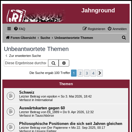
Jahnground
FAQ
Registrieren
Anmelden
S
Foren-Übersicht
Suche
Unbeantwortete Themen
u
Unbeantwortete Themen
c
Zur erweiterten Suche
h
Suche
Erweiterte Suche
e
1
2
3
4
Nächste
Die Suche ergab 100 Treffer
Themen
Schweiz
Letzter Beitrag von
epsilon
«
So 3. Mai 2026, 18:42
Verfasst in
International
Auswärtskarten gegen 60
Letzter Beitrag von
Eli_1889
«
Do 9. Apr 2026, 12:32
Verfasst in
Tauschbörse
Philosophische Positionen die sich seit Jahren gleichen
Letzter Beitrag von
Der Papierene
«
Mo 22. Sep 2025, 00:17
Verfasst in
Unsere Fighter