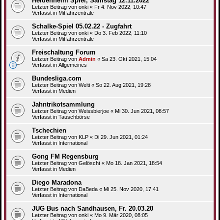
Heidenheim Spiel, Samstag 12.11.2022
Letzter Beitrag von
onki
«
Fr 4. Nov 2022, 10:47
Verfasst in
Mitfahrzentrale
Schalke-Spiel 05.02.22 - Zugfahrt
Letzter Beitrag von
onki
«
Do 3. Feb 2022, 11:10
Verfasst in
Mitfahrzentrale
Freischaltung Forum
Letzter Beitrag von
Admin
«
Sa 23. Okt 2021, 15:04
Verfasst in
Allgemeines
Bundesliga.com
Letzter Beitrag von
Welti
«
So 22. Aug 2021, 19:28
Verfasst in
Medien
Jahntrikotsammlung
Letzter Beitrag von
Weissbierjoe
«
Mi 30. Jun 2021, 08:57
Verfasst in
Tauschbörse
Tschechien
Letzter Beitrag von
KLP
«
Di 29. Jun 2021, 01:24
Verfasst in
International
Gong FM Regensburg
Letzter Beitrag von
Gelöscht
«
Mo 18. Jan 2021, 18:54
Verfasst in
Medien
Diego Maradona
Letzter Beitrag von
DaBeda
«
Mi 25. Nov 2020, 17:41
Verfasst in
International
JUG Bus nach Sandhausen, Fr. 20.03.20
Letzter Beitrag von
onki
«
Mo 9. Mär 2020, 08:05