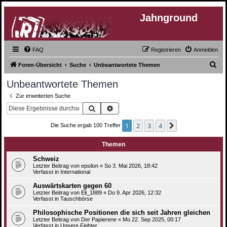
Jahnground
FAQ
Registrieren
Anmelden
S
Foren-Übersicht
Suche
Unbeantwortete Themen
u
Unbeantwortete Themen
c
Zur erweiterten Suche
h
Suche
Erweiterte Suche
e
1
2
3
4
Nächste
Die Suche ergab 100 Treffer
Themen
Schweiz
Letzter Beitrag von
epsilon
«
So 3. Mai 2026, 18:42
Verfasst in
International
Auswärtskarten gegen 60
Letzter Beitrag von
Eli_1889
«
Do 9. Apr 2026, 12:32
Verfasst in
Tauschbörse
Philosophische Positionen die sich seit Jahren gleichen
Letzter Beitrag von
Der Papierene
«
Mo 22. Sep 2025, 00:17
Verfasst in
Unsere Fighter