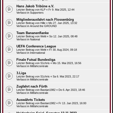
Hans Jakob Tribüne e.V.
Letzter Beitrag von
KLP
«
Fr 9. Mai 2025, 12:44
Verfasst in
Supporters
Mitgliederausfahrt nach Flossenbürg
Letzter Beitrag von
Hille
«
Mo 27. Jan 2025, 13:32
Verfasst in
Around the GROUND
Team Bananenflanke
Letzter Beitrag von
Welti
«
So 12. Jan 2025, 08:48
Verfasst in
National
UEFA Conference League
Letzter Beitrag von
Welti
«
Fr 30. Aug 2024, 09:18
Verfasst in
International
Finale Futsal Bundesliga
Letzter Beitrag von
S1chris
«
Mo 15. Mai 2023, 16:56
Verfasst in
Mitfahrzentrale
3.Liga
Letzter Beitrag von
S1chris
«
Sa 6. Mai 2023, 22:17
Verfasst in
Mitfahrzentrale
Zugfahrt nach Fürth
Letzter Beitrag von
Bastian1982
«
Do 6. Apr 2023, 18:46
Verfasst in
Mitfahrzentrale
Auswährts Tickets
Letzter Beitrag von
Bastian1982
«
Fr 13. Jan 2023, 16:00
Verfasst in
Mitfahrzentrale