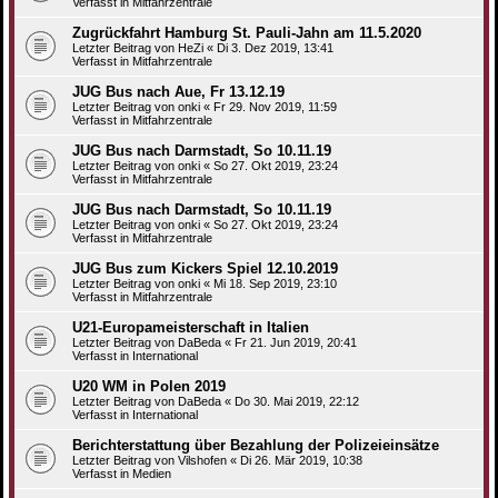
Verfasst in
Mitfahrzentrale
Zugrückfahrt Hamburg St. Pauli-Jahn am 11.5.2020
Letzter Beitrag von
HeZi
«
Di 3. Dez 2019, 13:41
Verfasst in
Mitfahrzentrale
JUG Bus nach Aue, Fr 13.12.19
Letzter Beitrag von
onki
«
Fr 29. Nov 2019, 11:59
Verfasst in
Mitfahrzentrale
JUG Bus nach Darmstadt, So 10.11.19
Letzter Beitrag von
onki
«
So 27. Okt 2019, 23:24
Verfasst in
Mitfahrzentrale
JUG Bus nach Darmstadt, So 10.11.19
Letzter Beitrag von
onki
«
So 27. Okt 2019, 23:24
Verfasst in
Mitfahrzentrale
JUG Bus zum Kickers Spiel 12.10.2019
Letzter Beitrag von
onki
«
Mi 18. Sep 2019, 23:10
Verfasst in
Mitfahrzentrale
U21-Europameisterschaft in Italien
Letzter Beitrag von
DaBeda
«
Fr 21. Jun 2019, 20:41
Verfasst in
International
U20 WM in Polen 2019
Letzter Beitrag von
DaBeda
«
Do 30. Mai 2019, 22:12
Verfasst in
International
Berichterstattung über Bezahlung der Polizeieinsätze
Letzter Beitrag von
Vilshofen
«
Di 26. Mär 2019, 10:38
Verfasst in
Medien